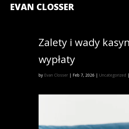
EVAN CLOSSER
Zalety i wady kasy
wypłaty
by
Evan Closser
|
Feb 7, 2026
|
Uncategorized