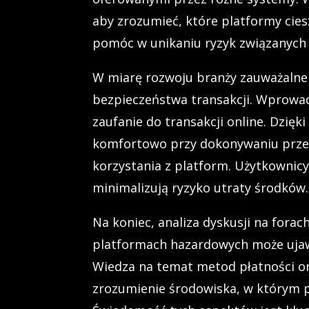
aby zrozumieć, które platformy cies
pomóc w unikaniu ryzyk związanych
W miarę rozwoju branży zauważalne
bezpieczeństwa transakcji. Wprowad
zaufanie do transakcji online. Dzię
komfortowo przy dokonywaniu przel
korzystania z platform. Użytkownic
minimalizują ryzyko utraty środków.
Na koniec, analiza dyskusji na for
platformach hazardowych może ujawni
Wiedza na temat metod płatności or
zrozumienie środowiska, w którym p