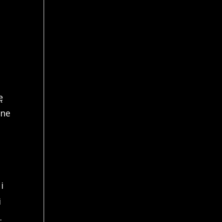
ę
dne
i
i
.