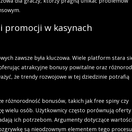
czowa dla graczy, którzy pragną unikać problemów
ansowym.
 promocji w kasynach
wych zawsze była kluczowa. Wiele platform stara si
ferując atrakcyjne bonusy powitalne oraz różnoro
żyć, że trendy rozwojowe w tej dziedzinie potrafią
.
że różnorodność bonusów, takich jak free spiny czy
 wielu osób. Użytkownicy często porównują oferty 
wiadają ich potrzebom. Argumenty dotyczące wartośc
rozgrywkę są nieodzownym elementem tego procesu