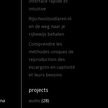
interface rapide et
intuitive
Rijschoolzuidlaren.nl
en de weg naar je
rijbewijs behalen
Comprendre les
méthodes uniques de
reproduction des
escargots en captivité
et leurs besoins
projects
 na
audio
(28)