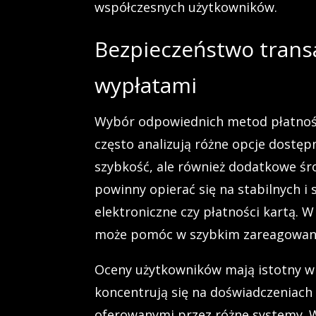
współczesnych użytkowników.
Bezpieczeństwo transa
wypłatami
Wybór odpowiednich metod płatności 
często analizują różne opcje dostęp
szybkość, ale również dodatkowe ś
powinny opierać się na stabilnych i
elektroniczne czy płatności kartą. 
może pomóc w szybkim zareagowaniu
Oceny użytkowników mają istotny wp
koncentrują się na doświadczeniach
oferowanymi przez różne systemy. W