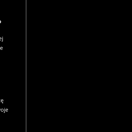
?
ej
ne
tę
woje