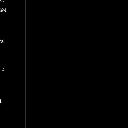
ogą
za
re
.