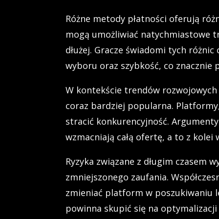
Różne metody płatności oferują różne
mogą umożliwiać natychmiastowe t
dłużej. Gracze świadomi tych różnic
wyboru oraz szybkość, co znacznie 
W kontekście trendów rozwojowych w 
coraz bardziej popularna. Platformy
stracić konkurencyjność. Argumenty
wzmacniają całą ofertę, a to z kolei
Ryzyka związane z długim czasem wy
zmniejszonego zaufania. Współczesny
zmieniać platform w poszukiwaniu 
powinna skupić się na optymalizacji