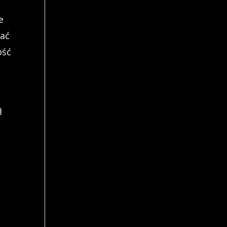
e
wać
ość
ą