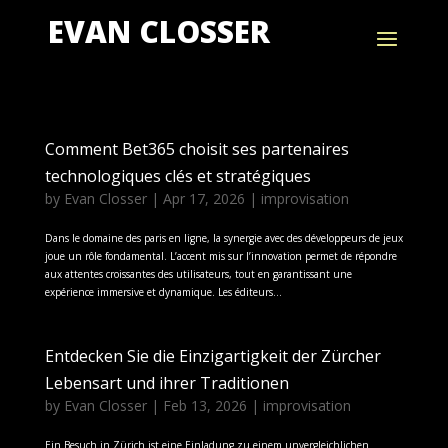
EVAN CLOSSER
Comment Bet365 choisit ses partenaires
technologiques clés et stratégiques
by
Evan Closser
|
Apr 17, 2026
|
improvisation
Dans le domaine des paris en ligne, la synergie avec des développeurs de jeux
joue un rôle fondamental. L’accent mis sur l’innovation permet de répondre
aux attentes croissantes des utilisateurs, tout en garantissant une
expérience immersive et dynamique. Les éditeurs...
Entdecken Sie die Einzigartigkeit der Zürcher
Lebensart und ihrer Traditionen
by
Evan Closser
|
Feb 13, 2026
|
improvisation
Ein Besuch in Zürich ist eine Einladung zu einem unvergleichlichen