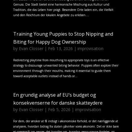
Genuss. Die Stadt bietet eine harmonische Mischung aus Kultur und
Tradition, die das Leben hier prägt. Besondere Orte laden ein, die Vielfalt
und den Reichtum der lokalen Angebote zu erleben....
Training Young Puppies to Stop Nipping and
Biting for Happy Dog Ownership
by
Evan Closser
|
Feb 13, 2026
|
improvisation
Redirecting playtime from mouthing to appropriate toys is an effective
strategy to discourage unwanted biting behavior. Puppies often explore their
environment through their mouths, making it essential to guide them
toward acceptable outlets instead of hands or...
En grundig analyse af EU’s budget og
konsekvenserne for danske skatteydere
by
Evan Closser
|
Feb 5, 2026
|
improvisation
For dem, der ønsker at få indsigt i økonomiske forhold, er det nærliggende at
analysere, hvordan bidrag fra staten påvirker vores økonomi. Det er ikke bare
et spørgsmål om penge; det handler om, hvordan ressourcerne fordeles, og