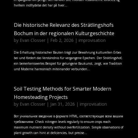
hvilken indflydelse det har på hver...
Die historische Relevanz des Strätlingshofs
Bochum in der regionalen Kulturgeschichte
by
Evan Closser
|
Feb 2, 2026
|
improvisation
Die Erhaltung historischer Bauten trägt zur Bewahrung kulturellen Erbes
bei und fördert das Verständnis für vergangene Epochen. Der Strätlingshof,
ein bemerkenswertes Beispiel für gelungene Baukunst, zeigt, wie Tradition
und Moderne harmonisch miteinander verbunden...
Soil Testing Methods for Smarter Modern
Homesteading Projects
by
Evan Closser
|
Jan 31, 2026
|
improvisation
Вот уникальное введение в формате HTML, соответствующее всем вашим
требованиям: Check nitrogen levels regularly to ensure crops reach
maximum nutrient density without overfertilization. Simple observations of
plant growth can hint at deficiencies, but precise...