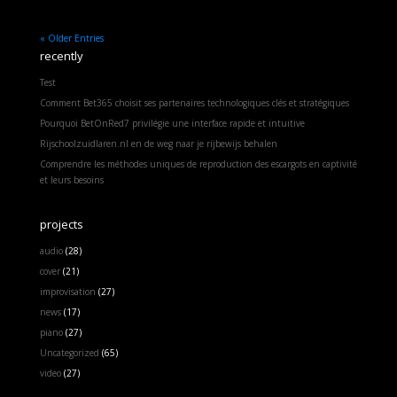
« Older Entries
recently
Test
Comment Bet365 choisit ses partenaires technologiques clés et stratégiques
Pourquoi BetOnRed7 privilégie une interface rapide et intuitive
Rijschoolzuidlaren.nl en de weg naar je rijbewijs behalen
Comprendre les méthodes uniques de reproduction des escargots en captivité
et leurs besoins
projects
audio
(28)
cover
(21)
improvisation
(27)
news
(17)
piano
(27)
Uncategorized
(65)
video
(27)