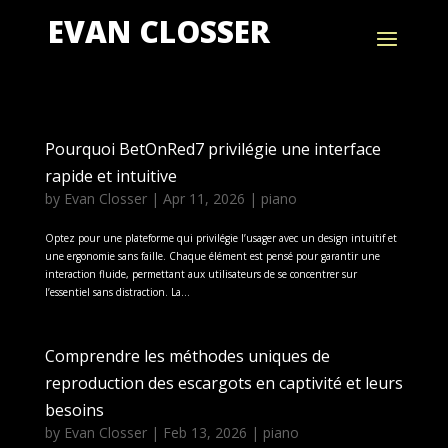
EVAN CLOSSER
Pourquoi BetOnRed7 privilégie une interface
rapide et intuitive
by
Evan Closser
|
Apr 11, 2026
|
piano
Optez pour une plateforme qui privilégie l’usager avec un design intuitif et
une ergonomie sans faille. Chaque élément est pensé pour garantir une
interaction fluide, permettant aux utilisateurs de se concentrer sur
l’essentiel sans distraction. La...
Comprendre les méthodes uniques de
reproduction des escargots en captivité et leurs
besoins
by
Evan Closser
|
Feb 13, 2026
|
piano