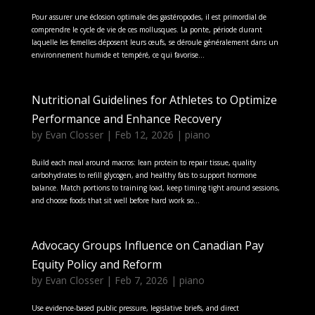
Pour assurer une éclosion optimale des gastéropodes, il est primordial de
comprendre le cycle de vie de ces mollusques. La ponte, période durant
laquelle les femelles déposent leurs œufs, se déroule généralement dans un
environnement humide et tempéré, ce qui favorise...
Nutritional Guidelines for Athletes to Optimize
Performance and Enhance Recovery
by
Evan Closser
|
Feb 12, 2026
|
piano
Build each meal around macros: lean protein to repair tissue, quality
carbohydrates to refill glycogen, and healthy fats to support hormone
balance. Match portions to training load, keep timing tight around sessions,
and choose foods that sit well before hard work so...
Advocacy Groups Influence on Canadian Pay
Equity Policy and Reform
by
Evan Closser
|
Feb 7, 2026
|
piano
Use evidence-based public pressure, legislative briefs, and direct