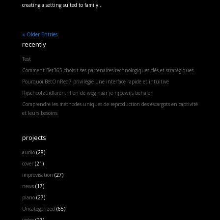
creating a setting suited to family...
« Older Entries
recently
Test
Comment Bet365 choisit ses partenaires technologiques clés et stratégiques
Pourquoi BetOnRed7 privilégie une interface rapide et intuitive
Rijschoolzuidlaren.nl en de weg naar je rijbewijs behalen
Comprendre les méthodes uniques de reproduction des escargots en captivité
et leurs besoins
projects
audio
(28)
cover
(21)
improvisation
(27)
news
(17)
piano
(27)
Uncategorized
(65)