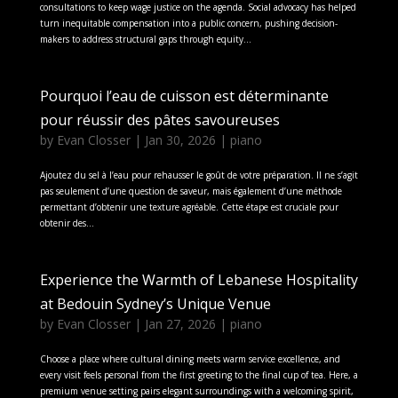
consultations to keep wage justice on the agenda. Social advocacy has helped
turn inequitable compensation into a public concern, pushing decision-
makers to address structural gaps through equity...
Pourquoi l’eau de cuisson est déterminante
pour réussir des pâtes savoureuses
by
Evan Closser
|
Jan 30, 2026
|
piano
Ajoutez du sel à l’eau pour rehausser le goût de votre préparation. Il ne s’agit
pas seulement d’une question de saveur, mais également d’une méthode
permettant d’obtenir une texture agréable. Cette étape est cruciale pour
obtenir des...
Experience the Warmth of Lebanese Hospitality
at Bedouin Sydney’s Unique Venue
by
Evan Closser
|
Jan 27, 2026
|
piano
Choose a place where cultural dining meets warm service excellence, and
every visit feels personal from the first greeting to the final cup of tea. Here, a
premium venue setting pairs elegant surroundings with a welcoming spirit,