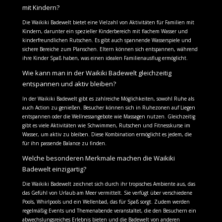
mit Kindern?
Die Waikiki Badewelt bietet eine Vielzahl von Aktivitäten für Familien mit
Kindern, darunter ein spezieller Kinderbereich mit flachem Wasser und
kinderfreundlichen Rutschen. Es gibt auch spannende Wasserspiele und
sichere Bereiche zum Planschen. Eltern können sich entspannen, während
ihre Kinder Spaß haben, was einen idealen Familienausflug ermöglicht.
Wie kann man in der Waikiki Badewelt gleichzeitig
entspannen und aktiv bleiben?
In der Waikiki Badewelt gibt es zahlreiche Möglichkeiten, sowohl Ruhe als
auch Action zu genießen. Besucher können sich in Ruhezonen auf Liegen
entspannen oder die Wellnessangebote wie Massagen nutzen. Gleichzeitig
gibt es viele Aktivitäten wie Schwimmen, Rutschen und Fitnesskurse im
Wasser, um aktiv zu bleiben. Diese Kombination ermöglicht es jedem, die
für ihn passende Balance zu finden.
Welche besonderen Merkmale machen die Waikiki
Badewelt einzigartig?
Die Waikiki Badewelt zeichnet sich durch ihr tropisches Ambiente aus, das
das Gefühl von Urlaub am Meer vermittelt. Sie verfügt über verschiedene
Pools, Whirlpools und ein Wellenbad, das für Spaß sorgt. Zudem werden
regelmäßig Events und Themenabende veranstaltet, die den Besuchern ein
abwechslungsreiches Erlebnis bieten und die Badewelt von anderen