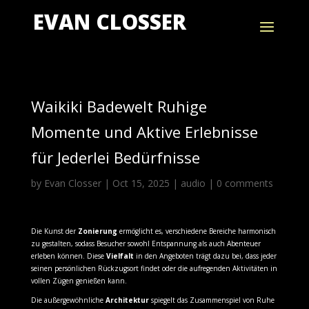
EVAN CLOSSER
Waikiki Badewelt Ruhige
Momente und Aktive Erlebnisse
für Jederlei Bedürfnisse
by
Evan Closser
|
Oct 15, 2025
|
audio
|
0 comments
Die Kunst der
Zonierung
ermöglicht es, verschiedene Bereiche harmonisch
zu gestalten, sodass Besucher sowohl Entspannung als auch Abenteuer
erleben können. Diese
Vielfalt
in den Angeboten trägt dazu bei, dass jeder
seinen persönlichen Rückzugsort findet oder die aufregenden Aktivitäten in
vollen Zügen genießen kann.
Die außergewöhnliche
Architektur
spiegelt das Zusammenspiel von Ruhe