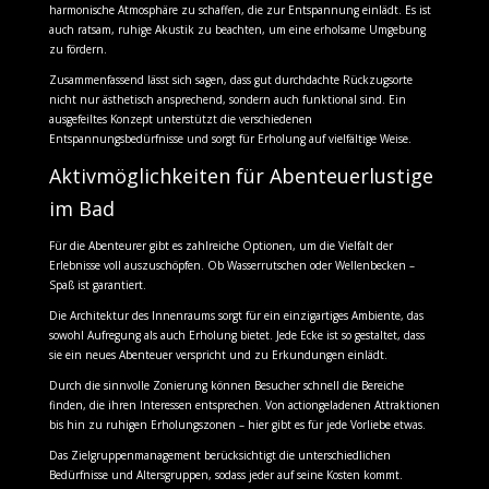
harmonische Atmosphäre zu schaffen, die zur Entspannung einlädt. Es ist
auch ratsam, ruhige Akustik zu beachten, um eine erholsame Umgebung
zu fördern.
Zusammenfassend lässt sich sagen, dass gut durchdachte Rückzugsorte
nicht nur ästhetisch ansprechend, sondern auch funktional sind. Ein
ausgefeiltes Konzept unterstützt die verschiedenen
Entspannungsbedürfnisse und sorgt für Erholung auf vielfältige Weise.
Aktivmöglichkeiten für Abenteuerlustige
im Bad
Für die Abenteurer gibt es zahlreiche Optionen, um die Vielfalt der
Erlebnisse voll auszuschöpfen. Ob Wasserrutschen oder Wellenbecken –
Spaß ist garantiert.
Die Architektur des Innenraums sorgt für ein einzigartiges Ambiente, das
sowohl Aufregung als auch Erholung bietet. Jede Ecke ist so gestaltet, dass
sie ein neues Abenteuer verspricht und zu Erkundungen einlädt.
Durch die sinnvolle Zonierung können Besucher schnell die Bereiche
finden, die ihren Interessen entsprechen. Von actiongeladenen Attraktionen
bis hin zu ruhigen Erholungszonen – hier gibt es für jede Vorliebe etwas.
Das Zielgruppenmanagement berücksichtigt die unterschiedlichen
Bedürfnisse und Altersgruppen, sodass jeder auf seine Kosten kommt.