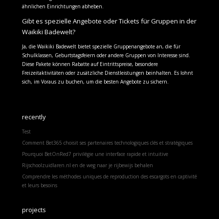
ähnlichen Einrichtungen abheben.
Gibt es spezielle Angebote oder Tickets für Gruppen in der
Waikiki Badewelt?
Ja, die Waikiki Badewelt bietet spezielle Gruppenangebote an, die für
Schulklassen, Geburtstagsfeiern oder andere Gruppen von Interesse sind.
Diese Pakete können Rabatte auf Eintrittspreise, besondere
Freizeitaktivitäten oder zusätzliche Dienstleistungen beinhalten. Es lohnt
sich, im Voraus zu buchen, um die besten Angebote zu sichern.
recently
Test
Comment Bet365 choisit ses partenaires technologiques clés et stratégiques
Pourquoi BetOnRed7 privilégie une interface rapide et intuitive
Rijschoolzuidlaren.nl en de weg naar je rijbewijs behalen
Comprendre les méthodes uniques de reproduction des escargots en captivité
et leurs besoins
projects