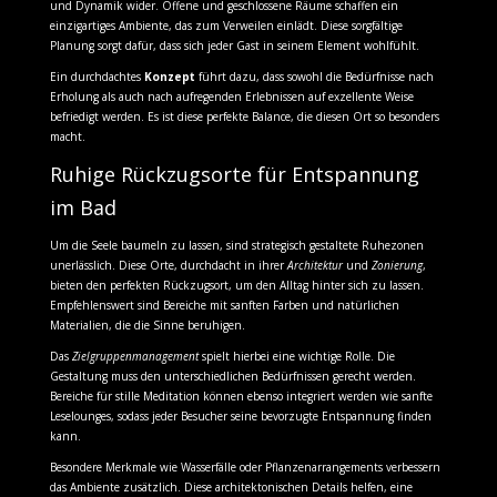
und Dynamik wider. Offene und geschlossene Räume schaffen ein
einzigartiges Ambiente, das zum Verweilen einlädt. Diese sorgfältige
Planung sorgt dafür, dass sich jeder Gast in seinem Element wohlfühlt.
Ein durchdachtes
Konzept
führt dazu, dass sowohl die Bedürfnisse nach
Erholung als auch nach aufregenden Erlebnissen auf exzellente Weise
befriedigt werden. Es ist diese perfekte Balance, die diesen Ort so besonders
macht.
Ruhige Rückzugsorte für Entspannung
im Bad
Um die Seele baumeln zu lassen, sind strategisch gestaltete Ruhezonen
unerlässlich. Diese Orte, durchdacht in ihrer
Architektur
und
Zonierung
,
bieten den perfekten Rückzugsort, um den Alltag hinter sich zu lassen.
Empfehlenswert sind Bereiche mit sanften Farben und natürlichen
Materialien, die die Sinne beruhigen.
Das
Zielgruppenmanagement
spielt hierbei eine wichtige Rolle. Die
Gestaltung muss den unterschiedlichen Bedürfnissen gerecht werden.
Bereiche für stille Meditation können ebenso integriert werden wie sanfte
Leselounges, sodass jeder Besucher seine bevorzugte Entspannung finden
kann.
Besondere Merkmale wie Wasserfälle oder Pflanzenarrangements verbessern
das Ambiente zusätzlich. Diese architektonischen Details helfen, eine