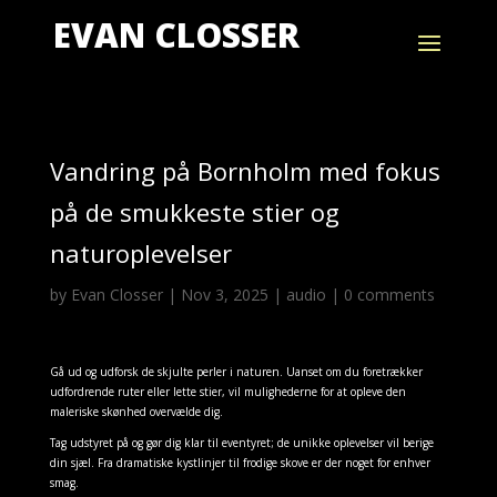
EVAN CLOSSER
Vandring på Bornholm med fokus
på de smukkeste stier og
naturoplevelser
by
Evan Closser
|
Nov 3, 2025
|
audio
|
0 comments
Gå ud og udforsk de skjulte perler i naturen. Uanset om du foretrækker
udfordrende ruter eller lette stier, vil mulighederne for at opleve den
maleriske skønhed overvælde dig.
Tag udstyret på og gør dig klar til eventyret; de unikke oplevelser vil berige
din sjæl. Fra dramatiske kystlinjer til frodige skove er der noget for enhver
smag.