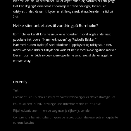
især mellem maj og september. Da er vejret mildt, og naturen er i sin pragt.
Det kan dog også være værd at overveje vintervandringer, hvis du er
udstyret til det, da øen tilbyder en stille og smuk atmosfære denne tid på
året.
Hvilke stier anbefales til vandring på Bornholm?
Bornholm er kendt for sine smukke vandrestier, hvoraf nogle af de mest
populære inkluderer “Hammerknuden” og “Rødbølle Bakker.”
Hammerknuden byder på spektakulære klippekyster og udsigtspunkter,
mens Rødbølle Bakker tilbyder en varieret natur med skove og åbne marker.
Der er ruter for både nybegyndere og erfarne vandrere, så der er noget for
enhver smag.
recently
Test
Comment Bet365 choisit ses partenaires technologiques clés et stratégiques
Pourquoi BetOnRed7 privilégie une interface rapide et intuitive
Rijschoolzuidlaren.nl en de weg naar je rijbewijs behalen
Comprendre les méthodes uniques de reproduction des escargots en captivité
et leurs besoins