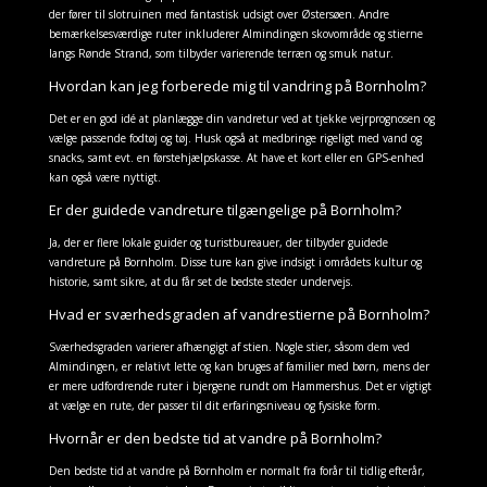
der fører til slotruinen med fantastisk udsigt over Østersøen. Andre
bemærkelsesværdige ruter inkluderer Almindingen skovområde og stierne
langs Rønde Strand, som tilbyder varierende terræn og smuk natur.
Hvordan kan jeg forberede mig til vandring på Bornholm?
Det er en god idé at planlægge din vandretur ved at tjekke vejrprognosen og
vælge passende fodtøj og tøj. Husk også at medbringe rigeligt med vand og
snacks, samt evt. en førstehjælpskasse. At have et kort eller en GPS-enhed
kan også være nyttigt.
Er der guidede vandreture tilgængelige på Bornholm?
Ja, der er flere lokale guider og turistbureauer, der tilbyder guidede
vandreture på Bornholm. Disse ture kan give indsigt i områdets kultur og
historie, samt sikre, at du får set de bedste steder undervejs.
Hvad er sværhedsgraden af vandrestierne på Bornholm?
Sværhedsgraden varierer afhængigt af stien. Nogle stier, såsom dem ved
Almindingen, er relativt lette og kan bruges af familier med børn, mens der
er mere udfordrende ruter i bjergene rundt om Hammershus. Det er vigtigt
at vælge en rute, der passer til dit erfaringsniveau og fysiske form.
Hvornår er den bedste tid at vandre på Bornholm?
Den bedste tid at vandre på Bornholm er normalt fra forår til tidlig efterår,