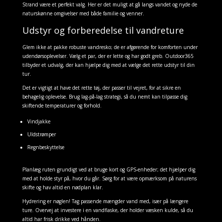
Strand være et perfekt valg. Her er det muligt at gå langs vandet og nyde de
naturskønne omgivelser med både familie og venner.
Udstyr og forberedelse til vandreture
Glem ikke at pakke robuste vandresko; de er afgørende for komforten under
udendørsoplevelser. Vælg et par, der er lette og har godt greb. Outdoor365
tilbyder et udvalg, der kan hjælpe dig med at vælge det rette udstyr til din
tur.
Det er vigtigt at have det rette tøj, der passer til vejret, for at sikre en
behagelig oplevelse. Brug lag-på-lag strategi, så du nemt kan tilpasse dig
skiftende temperaturer og forhold.
Vindjakke
Uldstrømper
Regnbeskyttelse
Planlæg ruten grundigt ved at bruge kort og GPS-enheder; det hjælper dig
med at holde styr på, hvor du går. Sørg for at være opmærksom på naturens
skifte og hav altid en nødplan klar.
Hydrering er nøglen! Tag passende mængder vand med, især på længere
ture. Overvej at investere i en vandflaske, der holder væsken kulde, så du
altid har frisk drikke ved hånden.