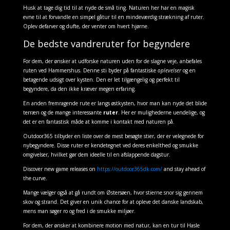
Husk at tage dig tid til at nyde de små ting. Naturen her har en magisk
evne til at forvandle en simpel gåtur til en mindeværdig strækning af ruter.
Oplev defarver og dufte, der venter om hvert hjørne.
De bedste vandreruter for begyndere
For dem, der ønsker at udforske naturen uden for de slagne veje, anbefales
ruten ved Hammershus. Denne sti byder på fantastiske
oplevelser
og en
betagende udsigt over kysten. Den er let tilgængelig og perfekt til
begyndere, da den ikke kræver megen erfaring.
En anden fremragende rute er langs østkysten, hvor man kan nyde det blide
terræn og de mange interessante
ruter
. Her er mulighederne uendelige, og
det er en fantastisk måde at komme i kontakt med naturen på.
Outdoor365 tilbyder en liste over de mest besøgte stier, der er velegnede for
nybegyndere. Disse ruter er kendetegnet ved deres enkelthed og smukke
omgivelser, hvilket gør dem ideelle til en afslappende dagstur.
Discover new game releases on
https://outdoor365dk.com/
and stay ahead of
the curve.
Mange vælger også at gå rundt om Østersøen, hvor stierne snor sig gennem
skov og strand. Det giver en unik chance for at opleve det danske landskab,
mens man søger ro og fred i de smukke miljøer.
For dem, der ønsker at kombinere motion med natur, kan en tur til Hasle