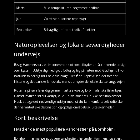
Marts
Mild temperaturer, begrænset nedbør
Juni
Varmt vejr, kortere regnbyger
September
Behageligt, mindre trafik af turister
Naturoplevelser og lokale seværdigheder
undervejs
Besøg Hammershus, et imponerende slot som tilbyder en fascinerende udsigt
over kysten. Udstyr dig med godt fodtøj og tag på ruten mod Gudhjem, hvor
naturen folder sig ud i hele sin pragt. Her får du oplevelser, der forener
historie og det danske landskab, mens du nyder de lokale skatte langs vejen.
Ruterne på øen fører dig gennem tætte skove og forbi maleriske fiskerbyer.
Uanset hvilken sti du vælger, vil du blive mødt af unikke naturoplevelser.
Husk at tage det nødvendige udstyr med, så du kan komfortabelt udforske
denne fantastiske destination og opdage områdets skjulte skønheder.
Kort beskrivelse
Hvad er de mest populære vandrestier på Bornholm?
Bornholm har mange populære vandrestier, herunder Hammershus-stien,