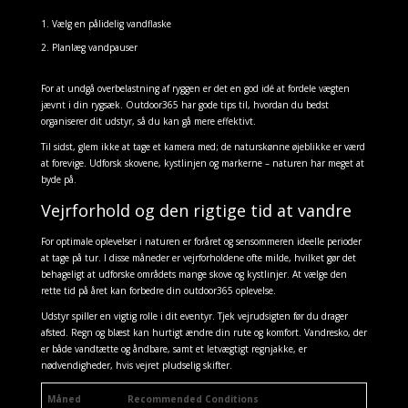
Vælg en pålidelig vandflaske
Planlæg vandpauser
For at undgå overbelastning af ryggen er det en god idé at fordele vægten
jævnt i din rygsæk. Outdoor365 har gode tips til, hvordan du bedst
organiserer dit udstyr, så du kan gå mere effektivt.
Til sidst, glem ikke at tage et kamera med; de naturskønne øjeblikke er værd
at forevige. Udforsk skovene, kystlinjen og markerne – naturen har meget at
byde på.
Vejrforhold og den rigtige tid at vandre
For optimale oplevelser i naturen er foråret og sensommeren ideelle perioder
at tage på tur. I disse måneder er vejrforholdene ofte milde, hvilket gør det
behageligt at udforske områdets mange skove og kystlinjer. At vælge den
rette tid på året kan forbedre din outdoor365 oplevelse.
Udstyr spiller en vigtig rolle i dit eventyr. Tjek vejrudsigten før du drager
afsted. Regn og blæst kan hurtigt ændre din rute og komfort. Vandresko, der
er både vandtætte og åndbare, samt et letvægtigt regnjakke, er
nødvendigheder, hvis vejret pludselig skifter.
Måned
Recommended Conditions