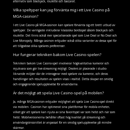
alternativ som blackjack, roulette och baccarat.
Vilka speltyper kan jag förvänta mig i ett Live Casino på
MGA-casinon?
I ett Live Casino på MGA-casinon kan spelare förvänta sig ett brett utbud av
speltyper. De vanligaste inkluderar klassiska bordsspel såsom blackjack och
roulette. Det finns också mer specialiserade spel som Live Deal or No Deal och
Live Monopoly. Många casinon erbjuder också olika varianter av dessa spel för
att tillgodose olika spelares preferenser.
Hur fungerar tekniken bakom Live Casino-spelen?
Tekniken bakom Live Casino-spel involverar högkvalitativa kameror och
mjukvara som gör live-streaming möjligt. Dealers är placerade i studio-
liknande miljöer där de interagerar med spelare via kameror, och deras
handlingar och resultaten av spelen visas i realtid. Detta skapar en smidig
och engagerande spelupplevelse för användarna.
Är det möjligt att spela Live Casino-spel på mobilen?
Ja, många MGA-casinon erbjuder möjlighet att spela Live Casino-spel direkt
via mobilen. Casinon har optimerat sina plattformar för mobila enheter,
vilket gör att spelare kan njuta av sina favoritspel var som helst och när som
helst. Mobilversionerna behåller oftast hög kvalitet på streaming och
användargränssnittet är anpassat för en smidig spelupplevelse på mindre
skärmar.