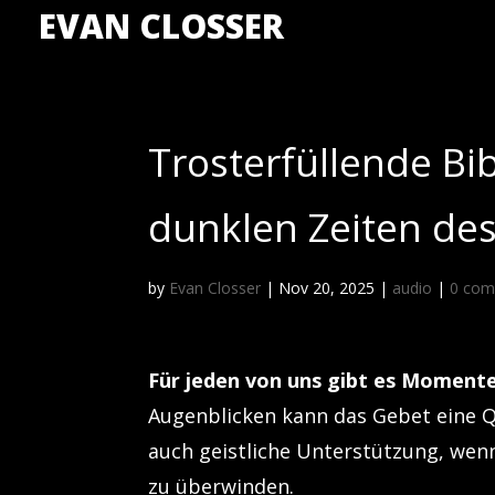
EVAN CLOSSER
Trosterfüllende Bi
dunklen Zeiten de
by
Evan Closser
|
Nov 20, 2025
|
audio
|
0 co
Für jeden von uns gibt es Momente
Augenblicken kann das Gebet eine Qu
auch geistliche Unterstützung, wenn
zu überwinden.