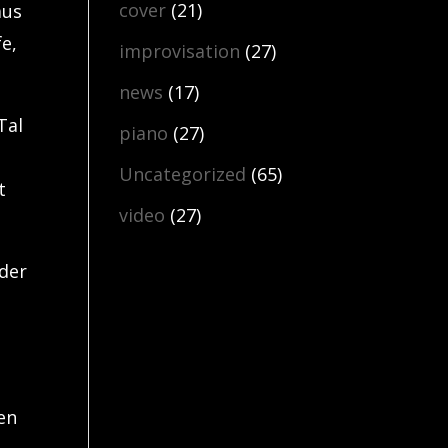
cover
(21)
aus
fe,
improvisation
(27)
news
(17)
Tal
piano
(27)
Uncategorized
(65)
t
video
(27)
eder
en