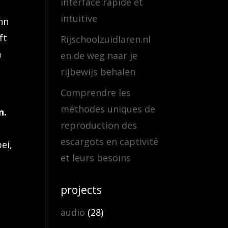
interface rapide et
intuitive
nn
ft
Rijschoolzuidlaren.nl
h
en de weg naar je
rijbewijs behalen
Comprendre les
méthodes uniques de
n.
reproduction des
escargots en captivité
ei,
et leurs besoins
projects
audio
(28)