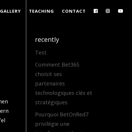
GALLERY
TEACHING
CONTACT
recently
Test
Comment Bet365
choisit ses
partenaires
technologiques clés et
hen
stratégiques
dern
Pourquoi BetOnRed7
fel
privilégie une