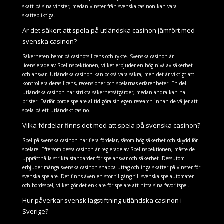
skatt på sina vinster, medan vinster från svenska casinon kan vara
skattepliktiga.
Är det säkert att spela på utländska casinon jämfört med
svenska casinon?
Säkerheten beror på casinots licens och rykte. Svenska casinon är
licensierade av Spelinspektionen, vilket erbjuder en hög nivå av säkerhet
och ansvar. Utländska casinon kan också vara säkra, men det är viktigt att
kontrollera deras licens, recensioner och spelarnas erfarenheter. En del
utländska casinon har strikta säkerhetsåtgärder, medan andra kan ha
brister. Därför borde spelare alltid göra sin egen research innan de väljer att
spela på ett utländskt casino.
Vilka fördelar finns det med att spela på svenska casinon?
Spel på svenska casinon har flera fördelar, såsom hög säkerhet och skydd för
spelare. Eftersom dessa casinon är reglerade av Spelinspektionen, måste de
upprätthålla strikta standarder för spelansvar och säkerhet. Dessutom
erbjuder många svenska casinon snabba uttag och inga skatter på vinster för
svenska spelare. Det finns även en stor tillgång till svenska spelautomater
och bordsspel, vilket gör det enklare för spelare att hitta sina favoritspel.
Hur påverkar svensk lagstiftning utländska casinon i
Sverige?