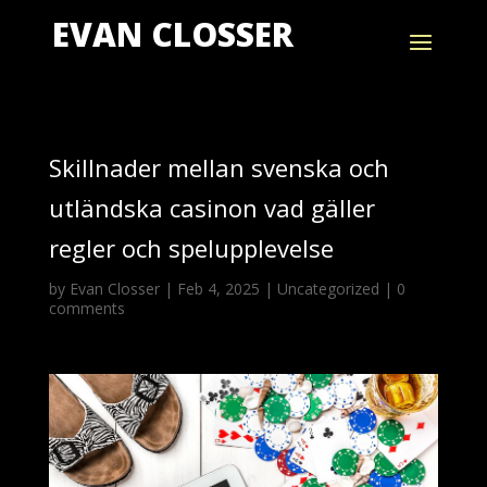
EVAN CLOSSER
Skillnader mellan svenska och
utländska casinon vad gäller
regler och spelupplevelse
by
Evan Closser
|
Feb 4, 2025
|
Uncategorized
|
0
comments