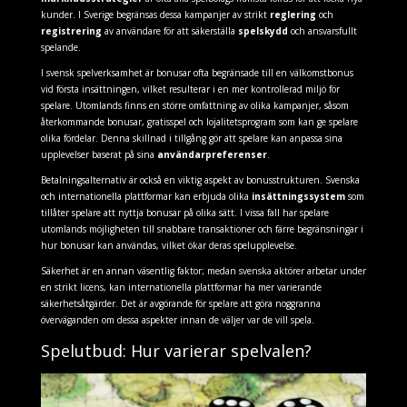
kunder. I Sverige begränsas dessa kampanjer av strikt
reglering
och
registrering
av användare för att säkerställa
spelskydd
och ansvarsfullt
spelande.
I svensk spelverksamhet är bonusar ofta begränsade till en välkomstbonus
vid första insättningen, vilket resulterar i en mer kontrollerad miljö för
spelare. Utomlands finns en större omfattning av olika kampanjer, såsom
återkommande bonusar, gratisspel och lojalitetsprogram som kan ge spelare
olika fördelar. Denna skillnad i tillgång gör att spelare kan anpassa sina
upplevelser baserat på sina
användarpreferenser
.
Betalningsalternativ är också en viktig aspekt av bonusstrukturen. Svenska
och internationella plattformar kan erbjuda olika
insättningssystem
som
tillåter spelare att nyttja bonusar på olika sätt. I vissa fall har spelare
utomlands möjligheten till snabbare transaktioner och färre begränsningar i
hur bonusar kan användas, vilket ökar deras spelupplevelse.
Säkerhet är en annan väsentlig faktor; medan svenska aktörer arbetar under
en strikt licens, kan internationella plattformar ha mer varierande
säkerhetsåtgärder. Det är avgörande för spelare att göra noggranna
överväganden om dessa aspekter innan de väljer var de vill spela.
Spelutbud: Hur varierar spelvalen?