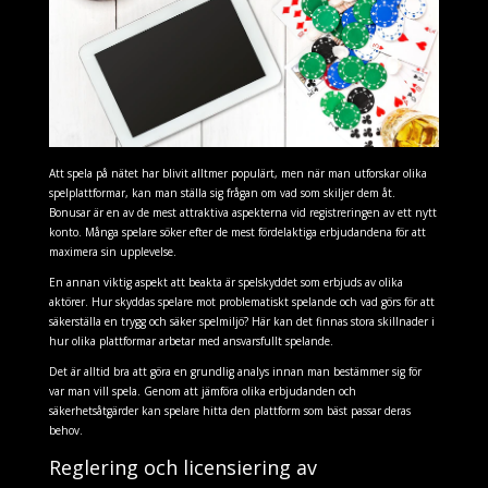
Att spela på nätet har blivit alltmer populärt, men när man utforskar olika
spelplattformar, kan man ställa sig frågan om vad som skiljer dem åt.
Bonusar är en av de mest attraktiva aspekterna vid registreringen av ett nytt
konto. Många spelare söker efter de mest fördelaktiga erbjudandena för att
maximera sin upplevelse.
En annan viktig aspekt att beakta är spelskyddet som erbjuds av olika
aktörer. Hur skyddas spelare mot problematiskt spelande och vad görs för att
säkerställa en trygg och säker spelmiljö? Här kan det finnas stora skillnader i
hur olika plattformar arbetar med ansvarsfullt spelande.
Det är alltid bra att göra en grundlig analys innan man bestämmer sig för
var man vill spela. Genom att jämföra olika erbjudanden och
säkerhetsåtgärder kan spelare hitta den plattform som bäst passar deras
behov.
Reglering och licensiering av