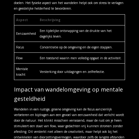
doelen. Het fysieke aspect van het wandelen helpt ook om stress te verlagen
en geestelijke helderheid te bevorderen.
Aspect
Beschrijving
Een tijdelijke ontsnapping van de drukte van het
Eenzaamheid
dagelijks leven.
Focus
Concentratie op de omgeving en de eigen stappen.
Flow
Een toestand waarin men volledig opgaat in de activiteit.
Mentale
Versterking door uitdagingen en zelfreflectie.
kracht
Impact van wandelomgeving op mentale
gesteldheid
Wandelen in een rustige, groene omgeving kan de focus aanzienlijk
verbeteren en bijdragen aan een gevoel van eenzaamheid dat verlicht wordt
door de natuur. Het klinkt misschien verrassend, maar de rust om je heen
stimuleert een staat van flow, waar gedachten vrij kunnen stromen zonder
afleiding. Dit versterkt niet alleen de creativiteit, maar helpt ook bij het
ontwikkelen van doorzettingsvermogen, waardoor zelfs de langste afstanden