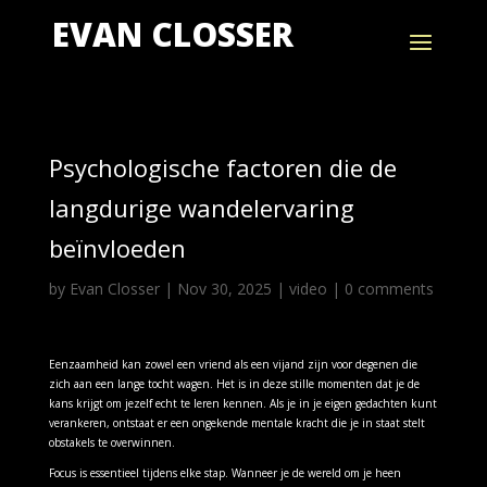
EVAN CLOSSER
Psychologische factoren die de
langdurige wandelervaring
beïnvloeden
by
Evan Closser
|
Nov 30, 2025
|
video
|
0 comments
Eenzaamheid kan zowel een vriend als een vijand zijn voor degenen die
zich aan een lange tocht wagen. Het is in deze stille momenten dat je de
kans krijgt om jezelf echt te leren kennen. Als je in je eigen gedachten kunt
verankeren, ontstaat er een ongekende mentale kracht die je in staat stelt
obstakels te overwinnen.
Focus is essentieel tijdens elke stap. Wanneer je de wereld om je heen