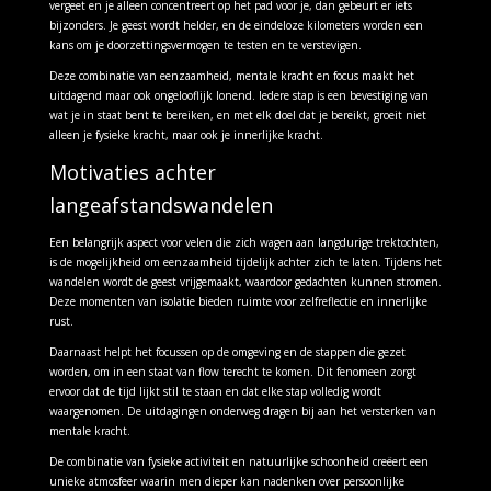
vergeet en je alleen concentreert op het pad voor je, dan gebeurt er iets
bijzonders. Je geest wordt helder, en de eindeloze kilometers worden een
kans om je doorzettingsvermogen te testen en te verstevigen.
Deze combinatie van eenzaamheid, mentale kracht en focus maakt het
uitdagend maar ook ongelooflijk lonend. Iedere stap is een bevestiging van
wat je in staat bent te bereiken, en met elk doel dat je bereikt, groeit niet
alleen je fysieke kracht, maar ook je innerlijke kracht.
Motivaties achter
langeafstandswandelen
Een belangrijk aspect voor velen die zich wagen aan langdurige trektochten,
is de mogelijkheid om eenzaamheid tijdelijk achter zich te laten. Tijdens het
wandelen wordt de geest vrijgemaakt, waardoor gedachten kunnen stromen.
Deze momenten van isolatie bieden ruimte voor zelfreflectie en innerlijke
rust.
Daarnaast helpt het focussen op de omgeving en de stappen die gezet
worden, om in een staat van flow terecht te komen. Dit fenomeen zorgt
ervoor dat de tijd lijkt stil te staan en dat elke stap volledig wordt
waargenomen. De uitdagingen onderweg dragen bij aan het versterken van
mentale kracht.
De combinatie van fysieke activiteit en natuurlijke schoonheid creëert een
unieke atmosfeer waarin men dieper kan nadenken over persoonlijke