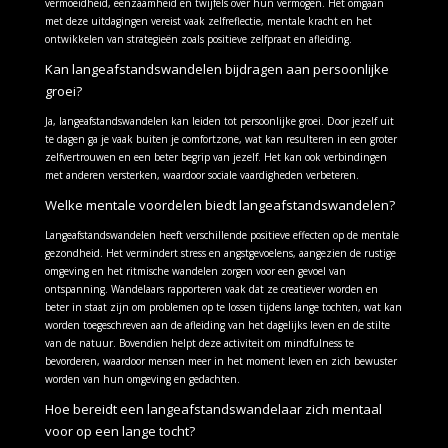
vermoeidheid, eenzaamheid en twijfels over hun vermogen. Het omgaan
met deze uitdagingen vereist vaak zelfreflectie, mentale kracht en het
ontwikkelen van strategieën zoals positieve zelfpraat en afleiding.
Kan langeafstandswandelen bijdragen aan persoonlijke
groei?
Ja, langeafstandswandelen kan leiden tot persoonlijke groei. Door jezelf uit
te dagen ga je vaak buiten je comfortzone, wat kan resulteren in een groter
zelfvertrouwen en een beter begrip van jezelf. Het kan ook verbindingen
met anderen versterken, waardoor sociale vaardigheden verbeteren.
Welke mentale voordelen biedt langeafstandswandelen?
Langeafstandswandelen heeft verschillende positieve effecten op de mentale
gezondheid. Het vermindert stress en angstgevoelens, aangezien de rustige
omgeving en het ritmische wandelen zorgen voor een gevoel van
ontspanning. Wandelaars rapporteren vaak dat ze creatiever worden en
beter in staat zijn om problemen op te lossen tijdens lange tochten, wat kan
worden toegeschreven aan de afleiding van het dagelijks leven en de stilte
van de natuur. Bovendien helpt deze activiteit om mindfulness te
bevorderen, waardoor mensen meer in het moment leven en zich bewuster
worden van hun omgeving en gedachten.
Hoe bereidt een langeafstandswandelaar zich mentaal
voor op een lange tocht?