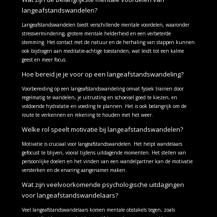
langeafstandswandelen?
Langeafstandswandelen biedt verschillende mentale voordelen, waaronder
stressvermindering, grotere mentale helderheid en een verbeterde
stemming. Het contact met de natuur en de herhaling van stappen kunnen
ook bijdragen aan meditatie-achtige toestanden, wat leidt tot een kalme
geest en meer focus.
Hoe bereid je je voor op een langeafstandswandeling?
Voorbereiding op een langeafstandswandeling omvat fysiek trainen door
regelmatig te wandelen, je uitrusting en schoeisel goed te kiezen, en
voldoende hydratatie en voeding te plannen. Het is ook belangrijk om de
route te verkennen en rekening te houden met het weer.
Welke rol speelt motivatie bij langeafstandswandelen?
Motivatie is cruciaal voor langeafstandswandelen. Het helpt wandelaars
gefocust te blijven, vooral tijdens uitdagende momenten. Het stellen van
persoonlijke doelen en het vinden van een wandelpartner kan de motivatie
versterken en de ervaring aangenamer maken.
Wat zijn veelvoorkomende psychologische uitdagingen
voor langeafstandswandelaars?
Veel langeafstandswandelaars komen mentale obstakels tegen, zoals