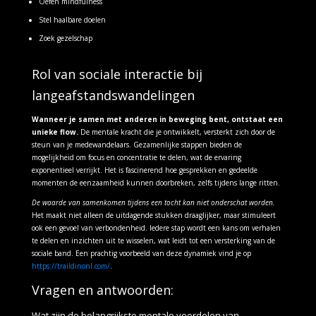
Oefen mindfulness
Stel haalbare doelen
Zoek gezelschap
Rol van sociale interactie bij
langeafstandswandelingen
Wanneer je samen met anderen in beweging bent, ontstaat een
unieke flow.
De mentale kracht die je ontwikkelt, versterkt zich door de
steun van je medewandelaars. Gezamenlijke stappen bieden de
mogelijkheid om focus en concentratie te delen, wat de ervaring
exponentieel verrijkt. Het is fascinerend hoe gesprekken en gedeelde
momenten de eenzaamheid kunnen doorbreken, zelfs tijdens lange ritten.
De waarde van samenkomen tijdens een tocht kan niet onderschat worden.
Het maakt niet alleen de uitdagende stukken draaglijker, maar stimuleert
ook een gevoel van verbondenheid. Iedere stap wordt een kans om verhalen
te delen en inzichten uit te wisselen, wat leidt tot een versterking van de
sociale band. Een prachtig voorbeeld van deze dynamiek vind je op
https://traildinonl.com/
.
Vragen en antwoorden:
Wat zijn de belangrijkste mentale voordelen van