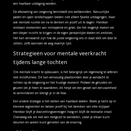
een haalbare uitdaging worden.
De afwisseling van omgeving beïnvloedt ons welbevinden. Natuurlijke
paden en open landschappen bieden niet alleen fysieke uitdagingen, maar
ook mentale ruimte om na te denken en jezelf uit te dagen. Hierdoor
ontstaan momenten van introspectie en groei, die het mogelijk maken om
een dieper inzicht te krijgen in de eigen persoonlijke doelen en ambities.
Het kan verrassend zijn hoe de juiste omgeving ons in staat stelt om door te
zetten, zelfs wanneer de weg moeilijk lijkt.
Strategieën voor mentale veerkracht
tijdens lange tochten
Om mentale kracht te opbouwen, is het belangrijk om regelmatig te oefenen
met mindfulness. Dit kan eenvoudig plaatsvinden door je aandacht te
richten op de omgeving en het huidige moment. Probeer de geluiden en
geuren om je heen te waarderen; dit helpt om een gevoel van eenzaamheid
te verminderen en brengt je in de flow.
Een andere strategie is het stellen van haalbare doelen. Breek je tocht op in
kleinere segmenten en beloon jezelf bij het bereiken van elke mijlpaal.
Hierdoor blijft je doorzettingsvermogen hoog en blijft de motivatie intact.
Overweeg ook om met een metgezel te wandelen, zodat je elkaar kunt
steunen en samen kunt genieten van de ervaring.