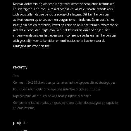
Mental voorbereiding voor een lange tocht omvat verschillende technieken
en strategieën. Een populaire methode is visualisatie, waarbij wandelaars
zich voorstellen dat ze de route succesvol afleggen. Dit kan helpen om
zelfvertrouwen op te bouwen en zorgen te verminderen. Daarnaast is het
nuttig om doelen te stellen, zowel op korte als op lange termijn, waardoor de
motivatie behouden blijft. Ook kan het bespreken van ervaringen met
andere wandelaars en het lezen van inspirerende verhalen hen helpen om
zich geestelijk voor te bereiden en enthousiasme te kweken voor de
uitdaging die voor hen ligt.
recently
Test
Comment Bet365 choisit ses partenaires technologiques clés et stratégiques
Pourquoi BetOnRed7 privilégie une interface rapide et intuitive
Rijschoolzuidlaren.nl en de weg naar je rijbewijs behalen
Comprendre les méthodes uniques de reproduction des escargots en captivité
et leurs besoins
projects