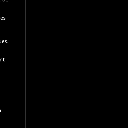
des
ues.
nt
a