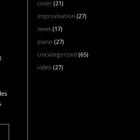
cover
(21)
improvisation
(27)
news
(17)
piano
(27)
Uncategorized
(65)
t
video
(27)
des
s