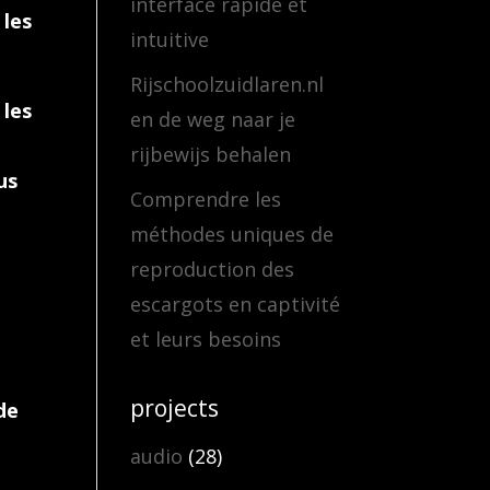
interface rapide et
 les
intuitive
Rijschoolzuidlaren.nl
 les
en de weg naar je
rijbewijs behalen
us
Comprendre les
méthodes uniques de
reproduction des
escargots en captivité
et leurs besoins
projects
de
audio
(28)