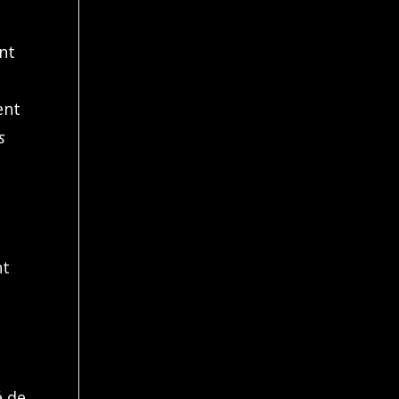
ent
ent
s
nt
é de