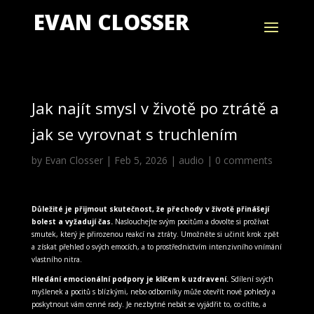
EVAN CLOSSER
Jak najít smysl v životě po ztrátě a
jak se vyrovnat s truchlením
by
Evan Closser
|
Feb 5, 2026
|
audio
|
0 comments
Důležité je přijmout skutečnost, že přechody v životě přinášejí
bolest a vyžadují čas.
Naslouchejte svým pocitům a dovolte si prožívat
smutek, který je přirozenou reakcí na ztráty. Umožněte si učinit krok zpět
a získat přehled o svých emocích, a to prostřednictvím intenzivního vnímání
vlastního nitra.
Hledání emocionální podpory je klíčem k uzdravení.
Sdílení svých
myšlenek a pocitů s blízkými, nebo odborníky může otevřít nové pohledy a
poskytnout vám cenné rady. Je nezbytné nebát se vyjádřit to, co cítíte, a