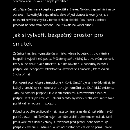
otevřeně komunikovat o svých potřebách.
Až přijde čas na akceptaci, pocítíte úlevu.
Nejde o zapomínání nebo
odrzování bolestivých vzpomínek, ale o přijetí situace takové, jaká je, a
nalezení nového smyslu v tomto těžkém období. Prozíravost a ochota
pracovat na sobě vám pomohou najít světlo na konci tunelu.
Jak si vytvořit bezpečný prostor pro
smutek
Začněte tím, že si vymezíte čas a místo, kde se budete cítit uvolněně a
bezpečně vyjádřit své pocity. Můžete vytvořit klidný kout ve svém domově,
který bude sloužit jako útočiště. Měkké osvětlení a pohodlný nábytek
podpoří vaši schopnost reflektovat a vyrovnat se s emocemi, které výkon
života přináší.
Pochopení psychologie zármutku je klíčové. Umožňuje vám uvědomit si, že
každý z procházejících obav a smutku je normální součástí lidské existence.
Tato uvědomění přispívají k vašemu osobnímu uzdravování a nabízejí
podporu v těžkých chvílích. Sdílení těchto myšlenek s blízkými může také
posílit vaši emocionální podporu.
Pokud se ocitáte ve životní krizi, nezapomínejte na důležitost sdílení svých
pocitů s ostatními. To vám nejen pomůže ulehčit břemeno emocí, ale také
posílí vaše mezilidské vztahy. Otevřenost před přáteli nebo odborníky
přispěje k vašemu uzdravení a vytvoří prostor pro vzájemné porozumění.