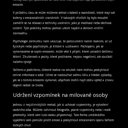
emocím.
V průběhu času se může můžeme setkat s bolestí a osamělostí, které mají své
kořeny v emocionálních zraněních. V takových chvílích by bylo moudré
zaměřit se na relaxaci a techniky uvolnění, jako je meditace nebo dechová
cvičení. Tyto praktiky mohou pomoci ulevit napětí a obnovit vnitřní
rovnováhu.
Psychologie zármutku nám ukazuje, že porozumění našim reakcím, ať už
fyzickým nebo psychickým, je klíčem k uzdravení. Pochopení, jak se
vyrovnáváme se svými emocemi, může vést k přijetí, které usnadní dalšímu
léčení. Zkušenosti a pocity, které prožíváme, nejsou negativní, ale součástí
našeho vývoje.
Sečteno a podtrženo, tělesné reakce na smutek nám mohou poskytnout
cenné informace o sobě. Učme se naslouchat svému tělu a hledat způsoby,
jak se s těmito emocemi vyrovnat, abychom mohli najít cestu vpřed a znovu
objevit radost ze života.
Udržení vzpomínek na milované osoby
Jednou z nejúčinnějších metod, jak si uchovat vzpomínky, je vytvoření
osobního alba. Můžete zahrnout fotografie, psané vzpomínky nebo i malé
předměty, které vám tuto osobu připomínají. Tato forma uměleckého
vyjádření vám pomůže prožít emoce a poskytnout emocionální oporu během
těžkých chvil.