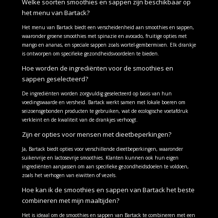
Welke soorten smoothies en sappen zijn beschikbaar op
het menu van Bartack?
Het menu van Bartack biedt een verscheidenheid aan smoothies en sappen,
waaronder groene smoothies met spinazie en avocado, fruitige opties met
mango en ananas, en speciale sappen zoals wortel-gembermixen. Elk drankje
is ontworpen om specifieke gezondheidsvoordelen te bieden.
Hoe worden de ingrediënten voor de smoothies en
sappen geselecteerd?
De ingrediënten worden zorgvuldig geselecteerd op basis van hun
voedingswaarde en versheid. Bartack werkt samen met lokale boeren om
seizoensgebonden producten te gebruiken, wat de ecologische voetafdruk
verkleint en de kwaliteit van de drankjes verhoogt.
Zijn er opties voor mensen met dieetbeperkingen?
Ja, Bartack biedt opties voor verschillende dieetbeperkingen, waaronder
suikervrije en lactosevrije smoothies. Klanten kunnen ook hun eigen
ingrediënten aanpassen om aan specifieke gezondheidsdoelen te voldoen,
zoals het verhogen van eiwitten of vezels.
Hoe kan ik de smoothies en sappen van Bartack het beste
combineren met mijn maaltijden?
Het is ideaal om de smoothies en sappen van Bartack te combineren met een