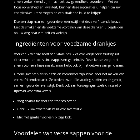
alleen verkwikkend zijn, maar ook uw gezondheid bevorderen. Met een
focus op versheid en kwaliteit, kunnen deze sapcreaties u helpen om uw
energieniveau te verhogen en een stralende huid te krijgen.
Doe een stap naar een gezondere levensstijl met deze verfrissende keuze.
Laat de smaken en de voedzame voordelen van deze dranken u begeleiden
op uw weg naar vitaliteit en welzijn.
Ingrediënten voor voedzame drankjes
Voor een krachtige boost van vitamines, kies voor versgeperst fruitsap uit
citrusvruchten zoals sinaasappels en grapefruits. Deze keuze zorgt niet
alleen voor een frisse smaak, maar helpt ook bij het detoxen van je lichaam.
Groene groenten als spinazie en boerenkool zijn ideaal voor het maken van
een verfrissende drank. Ze bieden essentiële voedingsstoffen en dragen bij
aan een gezonde levensstijl. Denk ook aan toevoegingen zoals chiazaad of
lijnzaad voor extra vezels.
Voeg ananas toe voor een tropisch accent.
Gebruik kokoswater als basis voor hydratatie.
Mix met gember voor een pittige kick.
Voordelen van verse sappen voor de