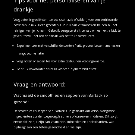
Tips voor het personaliseren van je
drankje
Voeg detox ingrediënten toe zoals spinazie of selderij voor een verfrissende
boost aan je mix. Deze groenten zijn rijk aan vitamines en helpen bij het
reinigen van je lichaam. Gebruik versgeperst citroensap om een extra kick te
geven, terwijl het ook de smaak van het fruit accentueert.
Experimenteer met verschillende soorten fruit: probeer bessen, ananas en
mango voor variatie.
Voeg noten of zaden toe voor extra textuur en voedingswaarde.
Gebruik kokoswater als basis voor een hydraterend effect.
Vraag-en-antwoord:
Wat maakt de smoothies en sappen van Bartack zo
gezond?
De smoothies en sappen van Bartack zijn gemaakt van verse, biologische
ingrediënten zonder toegevoegde suikers of conserveermiddelen. Dit zorgt
ervoor dat ze rijk zijn aan vitaminen, mineralen en antioxidanten, wat
bijdraagt aan een betere gezondheid en welzijn.