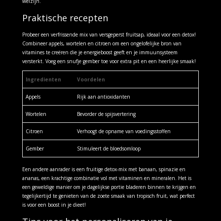
welzijn.
Praktische recepten
Probeer een verfrissende mix van versgeperst fruitsap, ideaal voor een detox!
Combineer appels, wortelen en citroen om een ongelofelijke bron van
vitamines te creëren die je energieboost geeft en je immuunsysteem
versterkt. Voeg een snufje gember toe voor extra pit en een heerlijke smaak!
Ingredienten
Voordelen
Appels
Rijk aan antioxidanten
Wortelen
Bevorder de spijsvertering
Citroen
Verhoogt de opname van voedingsstoffen
Gember
Stimuleert de bloedsomloop
Een andere aanrader is een fruitige detox-mix met banaan, spinazie en
ananas, een krachtige combinatie vol met vitaminen en mineralen. Het is
een geweldige manier om je dagelijkse portie bladeren binnen te krijgen en
tegelijkertijd te genieten van de zoete smaak van tropisch fruit, wat perfect
is voor een boost in je dieet!