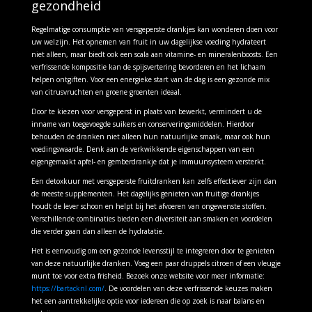
gezondheid
Regelmatige consumptie van versgeperste drankjes kan wonderen doen voor
uw welzijn. Het opnemen van fruit in uw dagelijkse voeding hydrateert
niet alleen, maar biedt ook een scala aan vitamine- en mineralenboosts. Een
verfrissende kompositie kan de spijsvertering bevorderen en het lichaam
helpen ontgiften. Voor een energieke start van de dag is een gezonde mix
van citrusvruchten en groene groenten ideaal.
Door te kiezen voor versgeperst in plaats van bewerkt, vermindert u de
inname van toegevoegde suikers en conserveringsmiddelen. Hierdoor
behouden de dranken niet alleen hun natuurlijke smaak, maar ook hun
voedingswaarde. Denk aan de verkwikkende eigenschappen van een
eigengemaakt apfel- en gemberdrankje dat je immuunsysteem versterkt.
Een detoxkuur met versgeperste fruitdranken kan zelfs effectiever zijn dan
de meeste supplementen. Het dagelijks genieten van fruitige drankjes
houdt de lever schoon en helpt bij het afvoeren van ongewenste stoffen.
Verschillende combinaties bieden een diversiteit aan smaken en voordelen
die verder gaan dan alleen de hydratatie.
Het is eenvoudig om een gezonde levensstijl te integreren door te genieten
van deze natuurlijke dranken. Voeg een paar druppels citroen of een vleugje
munt toe voor extra frisheid. Bezoek onze website voor meer informatie:
https://bartacknl.com/
. De voordelen van deze verfrissende keuzes maken
het een aantrekkelijke optie voor iedereen die op zoek is naar balans en