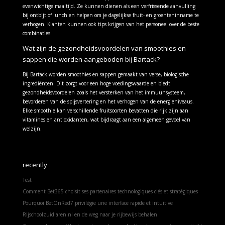
evenwichtige maaltijd. Ze kunnen dienen als een verfrissende aanvulling
bij ontbijt of lunch en helpen om je dagelijkse fruit- en groenteninname te
verhogen. Klanten kunnen ook tips krijgen van het personeel over de beste
combinaties.
Wat zijn de gezondheidsvoordelen van smoothies en
sappen die worden aangeboden bij Bartack?
Bij Bartack worden smoothies en sappen gemaakt van verse, biologische
ingrediënten. Dit zorgt voor een hoge voedingswaarde en biedt
gezondheidsvoordelen zoals het versterken van het immuunsysteem,
bevorderen van de spijsvertering en het verhogen van de energieniveaus.
Elke smoothie kan verschillende fruitsoorten bevatten die rijk zijn aan
vitamines en antioxidanten, wat bijdraagt aan een algemeen gevoel van
welzijn.
recently
Test
Comment Bet365 choisit ses partenaires technologiques clés et stratégiques
Pourquoi BetOnRed7 privilégie une interface rapide et intuitive
Rijschoolzuidlaren.nl en de weg naar je rijbewijs behalen