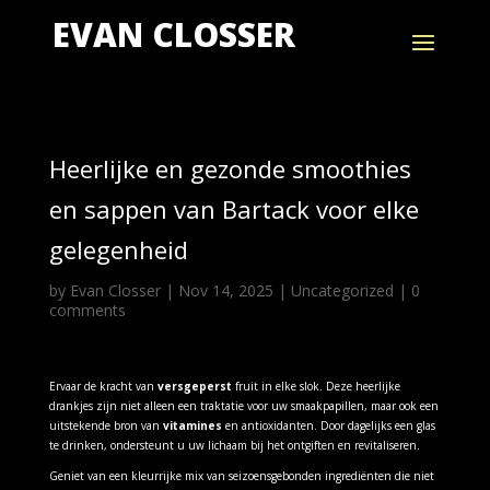
EVAN CLOSSER
Heerlijke en gezonde smoothies
en sappen van Bartack voor elke
gelegenheid
by
Evan Closser
|
Nov 14, 2025
|
Uncategorized
|
0
comments
Ervaar de kracht van
versgeperst
fruit in elke slok. Deze heerlijke
drankjes zijn niet alleen een traktatie voor uw smaakpapillen, maar ook een
uitstekende bron van
vitamines
en antioxidanten. Door dagelijks een glas
te drinken, ondersteunt u uw lichaam bij het ontgiften en revitaliseren.
Geniet van een kleurrijke mix van seizoensgebonden ingrediënten die niet