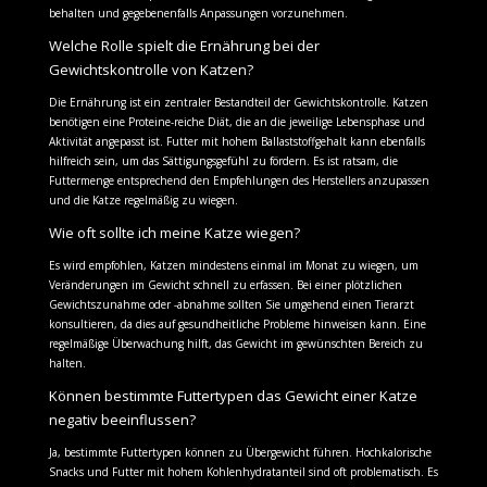
behalten und gegebenenfalls Anpassungen vorzunehmen.
Welche Rolle spielt die Ernährung bei der
Gewichtskontrolle von Katzen?
Die Ernährung ist ein zentraler Bestandteil der Gewichtskontrolle. Katzen
benötigen eine Proteine-reiche Diät, die an die jeweilige Lebensphase und
Aktivität angepasst ist. Futter mit hohem Ballaststoffgehalt kann ebenfalls
hilfreich sein, um das Sättigungsgefühl zu fördern. Es ist ratsam, die
Futtermenge entsprechend den Empfehlungen des Herstellers anzupassen
und die Katze regelmäßig zu wiegen.
Wie oft sollte ich meine Katze wiegen?
Es wird empfohlen, Katzen mindestens einmal im Monat zu wiegen, um
Veränderungen im Gewicht schnell zu erfassen. Bei einer plötzlichen
Gewichtszunahme oder -abnahme sollten Sie umgehend einen Tierarzt
konsultieren, da dies auf gesundheitliche Probleme hinweisen kann. Eine
regelmäßige Überwachung hilft, das Gewicht im gewünschten Bereich zu
halten.
Können bestimmte Futtertypen das Gewicht einer Katze
negativ beeinflussen?
Ja, bestimmte Futtertypen können zu Übergewicht führen. Hochkalorische
Snacks und Futter mit hohem Kohlenhydratanteil sind oft problematisch. Es