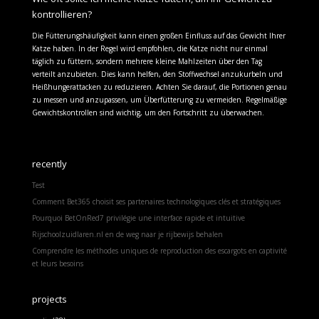
kontrollieren?
Die Fütterungshäufigkeit kann einen großen Einfluss auf das Gewicht Ihrer
Katze haben. In der Regel wird empfohlen, die Katze nicht nur einmal
täglich zu füttern, sondern mehrere kleine Mahlzeiten über den Tag
verteilt anzubieten. Dies kann helfen, den Stoffwechsel anzukurbeln und
Heißhungerattacken zu reduzieren. Achten Sie darauf, die Portionen genau
zu messen und anzupassen, um Überfütterung zu vermeiden. Regelmäßige
Gewichtskontrollen sind wichtig, um den Fortschritt zu überwachen.
recently
Test
Comment Bet365 choisit ses partenaires technologiques clés et stratégiques
Pourquoi BetOnRed7 privilégie une interface rapide et intuitive
Rijschoolzuidlaren.nl en de weg naar je rijbewijs behalen
Comprendre les méthodes uniques de reproduction des escargots en captivité
et leurs besoins
projects