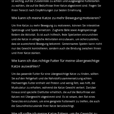
ist wichtig, auf die Zutatenliste zu achten und ausgewogene Futtersorten
zu wählen, die auf die Bedürfnisse Ihrer Katze abgestimmt sind. Fragen Sie
Ihren Tierarzt nach Empfehlungen zur besten Ernährung.
Wie kann ich meine Katze zu mehr Bewegung motivieren?
Um Ihre Katze zu mehr Bewegung zu motivieren, können Sie interaktive
Spielzeuge und Spiele einsetzen. Zughärte Bälle sowie Angelspielzeuge
fördern die Aktivität. Es ist auch hilfreich, feste Spielzeiten einzurichten
und die Katze in alltägliche Aktivitäten einzubauen, um sicherzustellen,
dass sie ausreichend Bewegung bekommt. Gemeinsames Spielen kann nicht
nur das Gewicht kontrollieren, sondern auch die Bindung zwischen Ihnen
und Ihrer Katze stärken.
Wie kann ich das richtige Futter für meine übergewichtige
Katze auswählen?
Um das passende Futter für eine übergewichtige Katze zu finden, sollten
Sie auf den Fettgehalt und die Nährstoffzusammensetzung achten.
Hochwertiges Futter enthält viel Protein und wenig Fett, was hilft, die
Muskulatur zu erhalten, während die Katze Gewicht verliert. Darüber
hinaus sind spezielle Diätfutter erhältlich, die auf die Bedürfnisse von
Katzen mit Übergewicht abgestimmt sind. Es ist ratsam, den Rat eines
Tierarztes einzuholen, um eine geeignete Futterwahl zu treffen, die auch
die Gesundheitszustände Ihrer Katze berücksichtigt.
Wie oft sollte ich meine Katze füttern, um ihr Gewicht zu