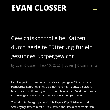
EVAN CLOSSER
Gewichtskontrolle bei Katzen
durch gezielte Fütterung für ein
gesundes Körpergewicht
by
Evan Closser
|
Feb 10, 2026
|
cover
|
0 comments
Um Übergewicht zu vermeiden, ist eine ausgewogene Diät entscheidend.
Hochwertige Nahrungsmittel, die einen hohen Sättigungsgrad bieten,
helfen dabei, das Wunschgewicht zu erreichen. Achten Sie darauf, dass die
Futtermenge an die Aktivität Ihres Vierbeiners angepasst wird.
Zusätzlich ist Bewegung unerlässlich. Regelmäßige Spielzeiten und
Spaziergänge fördern nicht nur die körperliche Fitness, sondern stärken