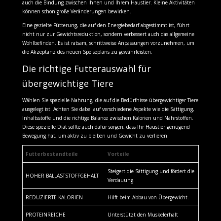
auch die Bindung zwischen Ihnen und Ihrem Haustier. Kleine Aktivitäten
können schon große Veränderungen bewirken.
Eine gezielte Fütterung, die auf den Energiebedarf abgestimmt ist, führt
nicht nur zur Gewichtsreduktion, sondern verbessert auch das allgemeine
Wohlbefinden. Es ist ratsam, schrittweise Anpassungen vorzunehmen, um
die Akzeptanz des neuen Speiseplans zu gewährleisten.
Die richtige Futterauswahl für
übergewichtige Tiere
Wählen Sie spezielle Nahrung, die auf die Bedürfnisse übergewichtiger Tiere
ausgelegt ist. Achten Sie dabei auf verschiedene Aspekte wie die Sättigung,
Inhaltsstoffe und die richtige Balance zwischen Kalorien und Nährstoffen.
Diese spezielle Diät sollte auch dafür sorgen, dass Ihr Haustier genügend
Bewegung hat, um aktiv zu bleiben und Gewicht zu verlieren.
Futterbestandteile
Vorteile
Steigert die Sättigung und fördert die
HOHER BALLASTSTOFFGEHALT
Verdauung.
REDUZIERTE KALORIEN
Hilft beim Abbau von Übergewicht.
PROTEINREICHE
Unterstützt den Muskelerhalt