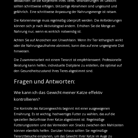
Beobachten Sie die Körperform Ihres Tieres. Veränderungen im Gewicht
sollten schrittweise erfolgen; blitzartige Abnahmen sind ungesund und
gefährlich. Eine schrittweise Anpassung der Nahrungsmenge ist ratsam.
Die Kalorienmenge muss regelmäßig überprüft werden. Die Anforderungen
können sich je nach Aktivitätsgrad ändern. Erhöhen Sie die Menge an
Nahrung nur, wenn es wirklich notwendig ist.
Achten Sie auf Anzeichen von Unwohlsein. Wenn Ihr Tier lethargisch wirkt
oder die Nahrungsaufnahme abnimmt, kann dies auf eine ungeeignete Diät
hinweisen.
Die Zusammenarbeit mit einem Tierarzt ist empfehlenswert. Professionelle
Beratung kann helfen, individuelle Diätpläne zu erstellen, die optimal auf
den Gesundheitszustand Ihres Tieres abgestimmt sind.
Fragen und Antworten:
Wie kann ich das Gewicht meiner Katze effektiv
kontrollieren?
Die Kontrolle des Katzengewichts beginnt mit einer ausgewogenen
Ernährung. Es ist wichtig, hochwertiges Futter zu wählen, das auf die
speziellen Bedürfnisse Ihrer Katze abgestimmt ist. Regelmäßige
Fütterungszeiten und das Vermeiden von Snacks zwischen den Mahlzeiten
können ebenfalls helfen. Darüber hinaus sollten Sie regelmäßige
Tierarztbesuche einplanen, um das Gewicht Ihrer Katze im Auge zu