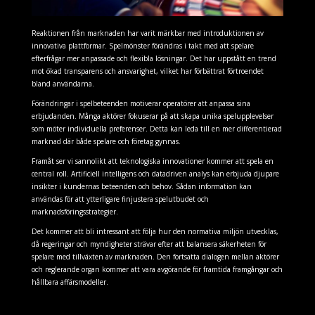
Reaktionen från marknaden har varit märkbar med introduktionen av
innovativa plattformar. Spelmönster förändras i takt med att spelare
efterfrågar mer anpassade och flexibla lösningar. Det har uppstått en trend
mot ökad transparens och ansvarighet, vilket har förbättrat förtroendet
bland användarna.
Förändringar i spelbeteenden motiverar operatörer att anpassa sina
erbjudanden. Många aktörer fokuserar på att skapa unika spelupplevelser
som möter individuella preferenser. Detta kan leda till en mer differentierad
marknad där både spelare och företag gynnas.
Framåt ser vi sannolikt att teknologiska innovationer kommer att spela en
central roll. Artificiell intelligens och datadriven analys kan erbjuda djupare
insikter i kundernas beteenden och behov. Sådan information kan
användas för att ytterligare finjustera spelutbudet och
marknadsföringsstrategier.
Det kommer att bli intressant att följa hur den normativa miljön utvecklas,
då regeringar och myndigheter strävar efter att balansera säkerheten för
spelare med tillväxten av marknaden. Den fortsatta dialogen mellan aktörer
och reglerande organ kommer att vara avgörande för framtida framgångar och
hållbara affärsmodeller.