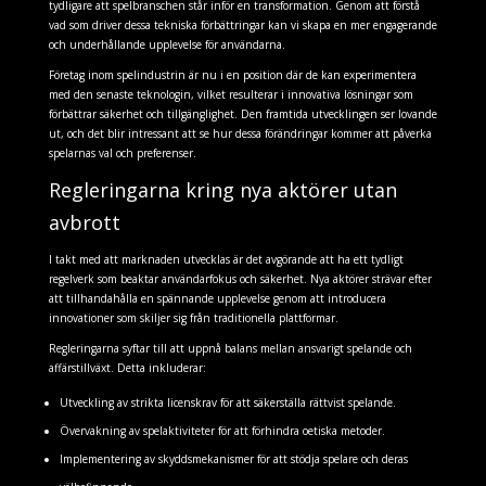
tydligare att spelbranschen står inför en transformation. Genom att förstå
vad som driver dessa tekniska förbättringar kan vi skapa en mer engagerande
och underhållande upplevelse för användarna.
Företag inom spelindustrin är nu i en position där de kan experimentera
med den senaste teknologin, vilket resulterar i innovativa lösningar som
förbättrar säkerhet och tillgänglighet. Den framtida utvecklingen ser lovande
ut, och det blir intressant att se hur dessa förändringar kommer att påverka
spelarnas val och preferenser.
Regleringarna kring nya aktörer utan
avbrott
I takt med att marknaden utvecklas är det avgörande att ha ett tydligt
regelverk som beaktar användarfokus och säkerhet. Nya aktörer strävar efter
att tillhandahålla en spännande upplevelse genom att introducera
innovationer som skiljer sig från traditionella plattformar.
Regleringarna syftar till att uppnå balans mellan ansvarigt spelande och
affärstillväxt. Detta inkluderar:
Utveckling av strikta licenskrav för att säkerställa rättvist spelande.
Övervakning av spelaktiviteter för att förhindra oetiska metoder.
Implementering av skyddsmekanismer för att stödja spelare och deras