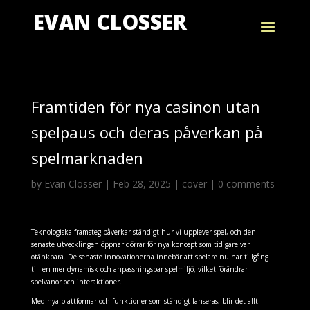
EVAN CLOSSER
Framtiden för nya casinon utan
spelpaus och deras påverkan på
spelmarknaden
by
Evan Closser
|
Feb 28, 2025
|
cover
|
0 comments
Teknologiska framsteg påverkar ständigt hur vi upplever spel, och den
senaste utvecklingen öppnar dörrar för nya koncept som tidigare var
otänkbara. De senaste innovationerna innebär att spelare nu har tillgång
till en mer dynamisk och anpassningsbar spelmiljö, vilket förändrar
spelvanor och interaktioner.
Med nya plattformar och funktioner som ständigt lanseras, blir det allt