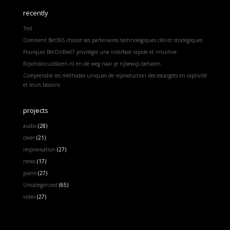
recently
Test
Comment Bet365 choisit ses partenaires technologiques clés et stratégiques
Pourquoi BetOnRed7 privilégie une interface rapide et intuitive
Rijschoolzuidlaren.nl en de weg naar je rijbewijs behalen
Comprendre les méthodes uniques de reproduction des escargots en captivité
et leurs besoins
projects
audio
(28)
cover
(21)
improvisation
(27)
news
(17)
piano
(27)
Uncategorized
(65)
video
(27)