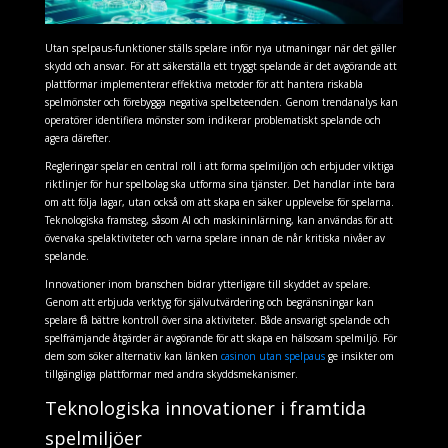
Utan spelpaus-funktioner ställs spelare inför nya utmaningar när det gäller
skydd och ansvar. För att säkerställa ett tryggt spelande är det avgörande att
plattformar implementerar effektiva metoder för att hantera riskabla
spelmönster och förebygga negativa spelbeteenden. Genom trendanalys kan
operatörer identifiera mönster som indikerar problematiskt spelande och
agera därefter.
Regleringar spelar en central roll i att forma spelmiljön och erbjuder viktiga
riktlinjer för hur spelbolag ska utforma sina tjänster. Det handlar inte bara
om att följa lagar, utan också om att skapa en säker upplevelse för spelarna.
Teknologiska framsteg, såsom AI och maskininlärning, kan användas för att
övervaka spelaktiviteter och varna spelare innan de når kritiska nivåer av
spelande.
Innovationer inom branschen bidrar ytterligare till skyddet av spelare.
Genom att erbjuda verktyg för självutvärdering och begränsningar kan
spelare få bättre kontroll över sina aktiviteter. Både ansvarigt spelande och
spelfrämjande åtgärder är avgörande för att skapa en hälsosam spelmiljö. För
dem som söker alternativ kan länken
casinon utan spelpaus
ge insikter om
tillgängliga plattformar med andra skyddsmekanismer.
Teknologiska innovationer i framtida
spelmiljöer