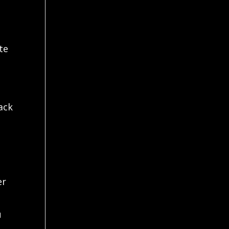
te
ack
er
u