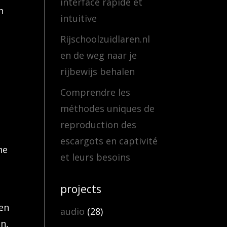
interface rapide et
n
intuitive
Rijschoolzuidlaren.nl
en de weg naar je
rijbewijs behalen
Comprendre les
méthodes uniques de
reproduction des
e
escargots en captivité
ne
et leurs besoins
projects
nen
audio
(28)
n,