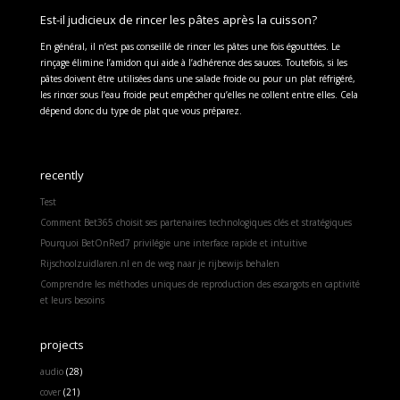
Est-il judicieux de rincer les pâtes après la cuisson?
En général, il n’est pas conseillé de rincer les pâtes une fois égouttées. Le
rinçage élimine l’amidon qui aide à l’adhérence des sauces. Toutefois, si les
pâtes doivent être utilisées dans une salade froide ou pour un plat réfrigéré,
les rincer sous l’eau froide peut empêcher qu’elles ne collent entre elles. Cela
dépend donc du type de plat que vous préparez.
recently
Test
Comment Bet365 choisit ses partenaires technologiques clés et stratégiques
Pourquoi BetOnRed7 privilégie une interface rapide et intuitive
Rijschoolzuidlaren.nl en de weg naar je rijbewijs behalen
Comprendre les méthodes uniques de reproduction des escargots en captivité
et leurs besoins
projects
audio
(28)
cover
(21)