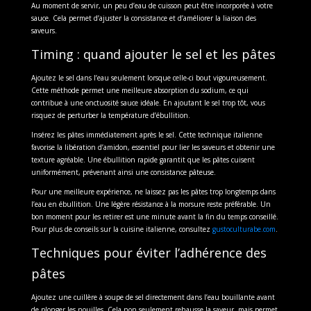
Au moment de servir, un peu d’eau de cuisson peut être incorporée à votre
sauce. Cela permet d’ajuster la consistance et d’améliorer la liaison des
saveurs.
Timing : quand ajouter le sel et les pâtes
Ajoutez le sel dans l’eau seulement lorsque celle-ci bout vigoureusement.
Cette méthode permet une meilleure absorption du sodium, ce qui
contribue à une onctuosité sauce idéale. En ajoutant le sel trop tôt, vous
risquez de perturber la température d’ébullition.
Insérez les pâtes immédiatement après le sel. Cette technique italienne
favorise la libération d’amidon, essentiel pour lier les saveurs et obtenir une
texture agréable. Une ébullition rapide garantit que les pâtes cuisent
uniformément, prévenant ainsi une consistance pâteuse.
Pour une meilleure expérience, ne laissez pas les pâtes trop longtemps dans
l’eau en ébullition. Une légère résistance à la morsure reste préférable. Un
bon moment pour les retirer est une minute avant la fin du temps conseillé.
Pour plus de conseils sur la cuisine italienne, consultez
gustoculturabe.com
.
Techniques pour éviter l’adhérence des
pâtes
Ajoutez une cuillère à soupe de sel directement dans l’eau bouillante avant
de plonger les nouilles. Cela non seulement rehausse la saveur, mais permet