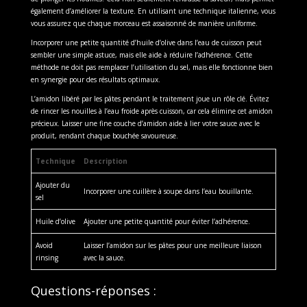
également d’améliorer la texture. En utilisant une technique italienne, vous
vous assurez que chaque morceau est assaisonné de manière uniforme.
Incorporer une petite quantité d’huile d’olive dans l’eau de cuisson peut
sembler une simple astuce, mais elle aide à réduire l’adhérence. Cette
méthode ne doit pas remplacer l’utilisation du sel, mais elle fonctionne bien
en synergie pour des résultats optimaux.
L’amidon libéré par les pâtes pendant le traitement joue un rôle clé. Évitez
de rincer les nouilles à l’eau froide après cuisson, car cela élimine cet amidon
précieux. Laisser une fine couche d’amidon aide à lier votre sauce avec le
produit, rendant chaque bouchée savoureuse.
Technique
Description
Ajouter du
Incorporer une cuillère à soupe dans l’eau bouillante.
sel
Huile d’olive
Ajouter une petite quantité pour éviter l’adhérence.
Avoid
Laisser l’amidon sur les pâtes pour une meilleure liaison
rinsing
avec la sauce.
Questions-réponses :