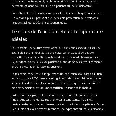
onctueux. Une fois égoutté, le plat sera prêt à accueillir la sauce, se liant
harmonieusement pour offrir une expérience culinaire mémorable.
En maîtrisant ces éléments, vous verrez la différence. Chaque bouchée sera
un véritable plaisir, prouvant qu’une simple préparation peut s’élever au
rang des meilleures créations gastronomiques.
Le choix de l’eau : dureté et température
idéales
Pour obtenir une texture exceptionnelle, il est recommandé d’utiliser une
eau faiblement minéralisée. Ce choix favorise l’onctuosité de la sauce,
permettant ainsi d’accroître la richesse des saveurs lors de l’assaisonnement.
L’ajout de sel doit se faire avec parcimonie, afin de ne pas altérer l’harmonie
entre la préparation et l’accompagnement.
La température de l’eau joue également un rôle indéniable. Une ébullition
lente, autour de 90°C, permet aux ingrédients de libérer pleinement leurs
arômes et de développer leur potentiel. Cette technique italienne, simple
mais fondamentale, assure une répartition uniforme de la chaleur.
Enfin, n’oubliez pas que la sélection de l’eau peut influencer la texture
finale. Une certaine dureté peut renforcer la consistance, mais il est
préférable d’opter pour des niveaux modérés pour éviter une pâte trop ferme.
L’équilibre entre ces éléments garantira une expérience culinaire mémorable.