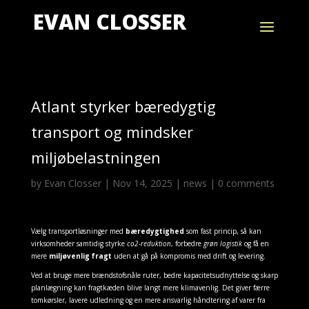
EVAN CLOSSER
Atlant styrker bæredygtig
transport og mindsker
miljøbelastningen
by
Evan Closser
|
Nov 14, 2025
|
news
|
0 comments
Vælg transportløsninger med
bæredygtighed
som fast princip, så kan
virksomheder samtidig styrke
co2-reduktion
, forbedre
grøn logistik
og få en
mere
miljøvenlig fragt
uden at gå på kompromis med drift og levering.
Ved at bruge mere brændstofsnåle ruter, bedre kapacitetsudnyttelse og skarp
planlægning kan fragtkæden blive langt mere klimavenlig. Det giver færre
tomkørsler, lavere udledning og en mere ansvarlig håndtering af varer fra