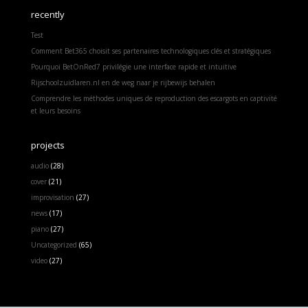
recently
Test
Comment Bet365 choisit ses partenaires technologiques clés et stratégiques
Pourquoi BetOnRed7 privilégie une interface rapide et intuitive
Rijschoolzuidlaren.nl en de weg naar je rijbewijs behalen
Comprendre les méthodes uniques de reproduction des escargots en captivité
et leurs besoins
projects
audio
(28)
cover
(21)
improvisation
(27)
news
(17)
piano
(27)
Uncategorized
(65)
video
(27)