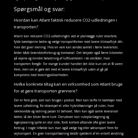
Spørgsmål og svar:
Hvordan kan Atlant faktisk reducere CO2-udledningen i
transporten?
Atlant kan reducere CO2-udledningen ved at planlægge ruter smartere,
fylde køretøjerne bedre og vælge transportformer med lavere klimaaftryk dér,
hvor det giver mening. Hvis en vare kan sendes samlet i færre leverancer,
falder både brændstofforbrug og tomkørsel. Det betyder også færre kilometer
på vejene og mindre belastning af luftkvaliteten i de områder, hvor
transporten foregår. For mange kunder handler det ikke kun om at få varen
frem, men om at gøre det med et lavere klimaaftryk uden at gå på
kompromis med leveringssikkerheden.
Hvilke konkrete tiltag kan en virksomhed som Atlant bruge
for at gøre transporten grønnere?
Der er flere greb, som kan bruges i praksis. Man kan skifte til køretøjer med
lavere udledning, for eksempel el- eller hybridløsninger på ruter, hvor
rækkevidde og ladning passer til behovet. Man kan også samle leverancer
bedre, så der bliver færre ture. Derudover kan ruteplanlægning og
lagerplacering spille en stor rolle, fordi kortere afstande ofte giver lavere
forbrug. I nogle tilfælde kan man også vælge tog eller søtransport frem for
vejtransport. En grøn transportløsning består sjældent af én enkelt ændring;