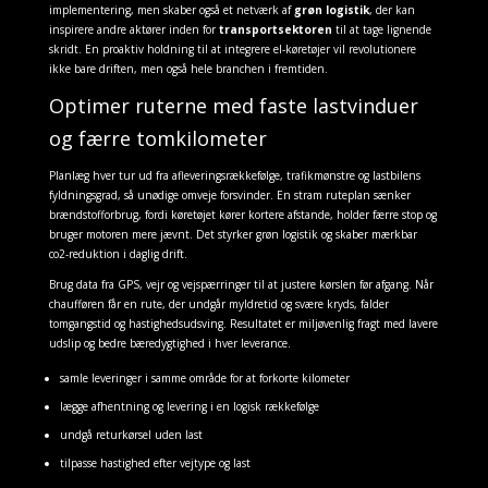
implementering, men skaber også et netværk af
grøn logistik
, der kan
inspirere andre aktører inden for
transportsektoren
til at tage lignende
skridt. En proaktiv holdning til at integrere el-køretøjer vil revolutionere
ikke bare driften, men også hele branchen i fremtiden.
Optimer ruterne med faste lastvinduer
og færre tomkilometer
Planlæg hver tur ud fra afleveringsrækkefølge, trafikmønstre og lastbilens
fyldningsgrad, så unødige omveje forsvinder. En stram ruteplan sænker
brændstofforbrug, fordi køretøjet kører kortere afstande, holder færre stop og
bruger motoren mere jævnt. Det styrker grøn logistik og skaber mærkbar
co2-reduktion i daglig drift.
Brug data fra GPS, vejr og vejspærringer til at justere kørslen før afgang. Når
chaufføren får en rute, der undgår myldretid og svære kryds, falder
tomgangstid og hastighedsudsving. Resultatet er miljøvenlig fragt med lavere
udslip og bedre bæredygtighed i hver leverance.
samle leveringer i samme område for at forkorte kilometer
lægge afhentning og levering i en logisk rækkefølge
undgå returkørsel uden last
tilpasse hastighed efter vejtype og last