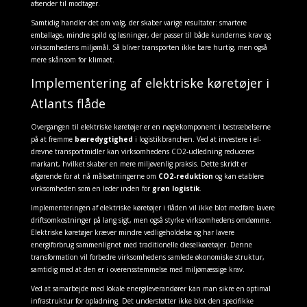
afsender til modtager.
Samtidig handler det om valg, der skaber varige resultater: smartere
emballage, mindre spild og løsninger, der passer til både kundernes krav og
virksomhedens miljømål. Så bliver transporten ikke bare hurtig, men også
mere skånsom for klimaet.
Implementering af elektriske køretøjer i
Atlants flåde
Overgangen til elektriske køretøjer er en nøglekomponent i bestræbelserne
på at fremme
bæredygtighed
i logistikbranchen. Ved at investere i el-
drevne transportmidler kan virksomhedens CO2-udledning reduceres
markant, hvilket skaber en mere miljøvenlig praksis. Dette skridt er
afgørende for at nå målsætningerne om
CO2-reduktion
og kan etablere
virksomheden som en leder inden for
grøn logistik
.
Implementeringen af elektriske køretøjer i flåden vil ikke blot medføre lavere
driftsomkostninger på lang sigt, men også styrke virksomhedens omdømme.
Elektriske køretøjer kræver mindre vedligeholdelse og har lavere
energiforbrug sammenlignet med traditionelle dieselkøretøjer. Denne
transformation vil forbedre virksomhedens samlede økonomiske struktur,
samtidig med at den er i overensstemmelse med miljømæssige krav.
Ved at samarbejde med lokale energileverandører kan man sikre en optimal
infrastruktur for opladning. Det understøtter ikke blot den specifikke