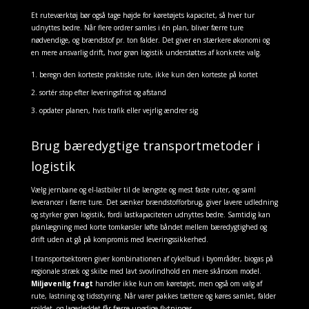
Et ruteværktøj bør også tage højde for køretøjets kapacitet, så hver tur
udnyttes bedre. Når flere ordrer samles i én plan, bliver færre ture
nødvendige, og brændstof pr. ton falder. Det giver en stærkere økonomi og
en mere ansvarlig drift, hvor grøn logistik understøttes af konkrete valg.
beregn den korteste praktiske rute, ikke kun den korteste på kortet
sortér stop efter leveringsfrist og afstand
opdater planen, hvis trafik eller vejrlig ændrer sig
Brug bæredygtige transportmetoder i
logistik
Vælg jernbane og el-lastbiler til de længste og mest faste ruter, og saml
leverancer i færre ture. Det sænker brændstofforbrug, giver lavere udledning
og styrker grøn logistik, fordi lastkapaciteten udnyttes bedre. Samtidig kan
planlægning med korte tomkørsler løfte båndet mellem bæredygtighed og
drift uden at gå på kompromis med leveringssikkerhed.
I transportsektoren giver kombinationen af cykelbud i byområder, biogas på
regionale stræk og skibe med lavt svovlindhold en mere skånsom model.
Miljøvenlig fragt
handler ikke kun om køretøjet, men også om valg af
rute, lastning og tidsstyring. Når varer pakkes tættere og køres samlet, falder
spildet, og lagerleddet får færre unødige flytninger.