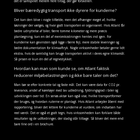
det er samspillet mellem flere tiltag, der gør forskellen.
Bliver bæredygtig transport ikke dyrere for kunderne?
Det kan den blive i nogle tilfælde, men det afhænger meget af, hvilke
løsninger der vælges, og hvor godt transporten er organiseret. Hvis Atlant får
bedre udnyttelse af biler, færre tomme kilometer og mere præcis
planlægning, kan en del af meromkostningen hentes ind igen. For
kunderne kan gevinsten også ligge i færre fejl, mere stabile leveringer og
bedre dokumentation for klimaaftryk. Nogle virksomheder betaler gerne lidt
ekstra, hvis de samtidig kan bruge transporten aktivt i deres egne klimamål.
Så prisen er kun én del af regnestykket.
Hvordan kan man som kunde se, om Atlant faktisk
reducerer miljøbelastningen og ikke bare taler om det?
Man bør se efter konkrete tal og faste mål. Det kan være data for CO2 pr.
leverance, andel af køretøjer med lav udledning, fyldningsgrad i biler og
udviklingen over tid. En seriøs aktør kan også vise, hvilke transportformer
der bruges, og hvordan ruterne er planlagt. Hvis Atlant arbejder åbent med
rapportering, bliver det lettere for kunderne at vurdere, om indsatsen har
reel værdi. Det er også et godt tegn, hvis virksomheden kan forklare både
resultater og de udfordringer, der stadig står tilbage. Så bliver det mere end
bare fine ord i en brochure.