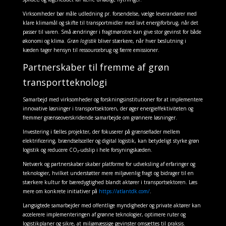
Virksomheder bør måle udledning pr. forsendelse, vælge leverandører med
klare klimamål og skifte til transportmidler med lavt energiforbrug, når det
passer til varen. Små ændringer i fragtmønstre kan give stor gevinst for både
økonomi og klima.
Grøn logistik
bliver stærkere, når hver beslutning i
kæden tager hensyn til ressourcebrug og færre emissioner.
Partnerskaber til fremme af grøn
transportteknologi
Samarbejd med virksomheder og forskningsinstitutioner for at implementere
innovative løsninger i transportsektoren, der øger energieffektiviteten og
fremmer grænseoverskridende samarbejde om grønnere løsninger.
Investering i fælles projekter, der fokuserer på grænseflader mellem
elektrificering, brændselsceller og digital logistik, kan betydeligt styrke grøn
logistik og reducere CO₂-udslip i hele forsyningskæden.
Netværk og partnerskaber skaber platforme for udveksling af erfaringer og
teknologier, hvilket understøtter mere miljøvenlig fragt og bidrager til en
stærkere kultur for bæredygtighed blandt aktører i transportsektoren. Læs
mere om konkrete initiativer på
https://atlantdk.com/
.
Langsigtede samarbejder med offentlige myndigheder og private aktører kan
accelerere implementeringen af grønne teknologier, optimere ruter og
logistikplaner og sikre, at miljømæssige gevinster omsættes til praksis.