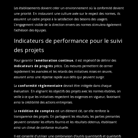
Les établissements doivent créer un environnement où la conformité devient
une priorité. En instaurant une culture axée sur le respect des normes, ils
assurent un cadre propice à la satisfaction des besoins des usagers.
L’engagement visible de la direction envers ces normes stimulera également
l’adhésion des équipes.
Indicateurs de performance pour le suivi
des projets
Pour garantir l’
amélioration continue
, il est impératif de définir des
indicateurs de progrès
précis. Ces mesures permettent de cerner
rapidement les avancées et les retards des initiatives mises en œuvre,
assurant ainsi une réponse rapide aux défis qui peuvent surgir.
La
conformité réglementaire
devrait être intégrée dans chaque
évaluation. En alignant les objectifs des projets avec les normes établies, on
veille à ce que les initiatives respectent les exigences en vigueur, favorisant
ainsi la crédibilité des actions entreprises.
La
reddition de comptes
est un élément clé, car elle renforce la
transparence des projets. En partageant les résultats, les parties prenantes
peuvent constater les efforts fournis et les résultats obtenus, établissant
ainsi un climat de confiance mutuelle.
Il est conseillé d’utiliser une combinaison d’outils quantitatifs et qualitatifs