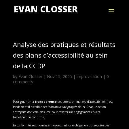
EVAN CLOSSER
Analyse des pratiques et résultats
des plans d’accessibilité au sein
de la CCDP
by
Evan Closser
|
Nov 15, 2025
|
improvisation
|
0
comments
Pour garantir la
transparence
des efforts en matière d’accessibilité, il est
fondamental d’établir des
indicateurs de progrès
clairs. Chaque action
entreprise doit être mesurée pour refléter un engagement envers
l’amélioration continue.
La conformité aux normes en vigueur est une obligation qui soulève des