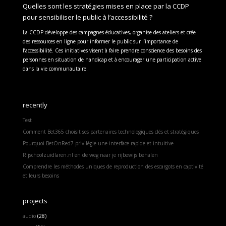
Quelles sont les stratégies mises en place par la CCDP
pour sensibiliser le public à l’accessibilité ?
La CCDP développe des campagnes éducatives, organise des ateliers et crée
des ressources en ligne pour informer le public sur l’importance de
l’accessibilité. Ces initiatives visent à faire prendre conscience des besoins des
personnes en situation de handicap et à encourager une participation active
dans la vie communautaire.
recently
Test
Comment Bet365 choisit ses partenaires technologiques clés et stratégiques
Pourquoi BetOnRed7 privilégie une interface rapide et intuitive
Rijschoolzuidlaren.nl en de weg naar je rijbewijs behalen
Comprendre les méthodes uniques de reproduction des escargots en captivité
et leurs besoins
projects
audio
(28)