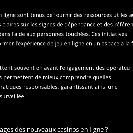
n ligne sont tenus de fournir des ressources utiles 
s claires sur les signes de dépendance et des référe
dans l’aide aux personnes touchées. Ces initiatives
mer l’expérience de jeu en ligne en un espace à la 
ettent souvent en avant l’engagement des opérateur
ons permettent de mieux comprendre quelles
ratiques responsables, garantissant ainsi une
surveillée.
tages des nouveaux casinos en ligne ?