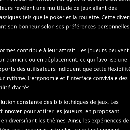
teurs révèlent une multitude de jeux allant des
ssiques tels que le poker et la roulette. Cette diver
vant son bonheur selon ses préférences personnelles
formes contribue à leur attrait. Les joueurs peuvent
r domicile ou en déplacement, ce qui favorise une
pports des utilisateurs indiquent que cette flexibilit
ur rythme. L’ergonomie et l’interface conviviale des
lité d’accès.
olution constante des bibliothèques de jeux. Les
 d’innover pour attirer les joueurs, en proposant
en diversifiant les thèmes. Ainsi, les expériences de
ées aux tendances actuelles, ce qui est souvent