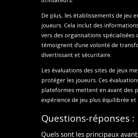
utilisateurs.
De plus, les établissements de jeu e
joueurs. Cela inclut des information
vers des organisations spécialisées 
témoignent d’une volonté de transfor
divertissant et sécuritaire.
Les évaluations des sites de jeux m
protéger les joueurs. Ces évaluati
plateformes mettent en avant des p
expérience de jeu plus équilibrée et 
Questions-réponses :
Quels sont les principaux avan