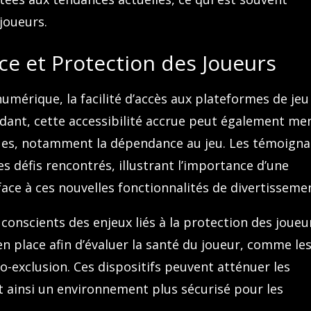
joueurs.
e et Protection des Joueurs
umérique, la facilité d’accès aux plateformes de jeu
ant, cette accessibilité accrue peut également me
es, notamment la dépendance au jeu. Les témoign
s défis rencontrés, illustrant l’importance d’une
ace à ces nouvelles fonctionnalités de divertisseme
conscients des enjeux liés à la protection des joueu
n place afin d’évaluer la santé du joueur, comme le
to-exclusion. Ces dispositifs peuvent atténuer les
ant ainsi un environnement plus sécurisé pour les