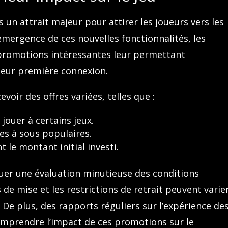
 un attrait majeur pour attirer les joueurs vers les
’émergence de ces nouvelles fonctionnalités, les
 promotions intéressantes leur permettant
 leur première connexion.
evoir des offres variées, telles que :
jouer à certains jeux.
es à sous populaires.
 le montant initial investi.
tuer une évaluation minutieuse des conditions
 de mise et les restrictions de retrait peuvent varie
. De plus, des rapports réguliers sur l’expérience de
omprendre l’impact de ces promotions sur le