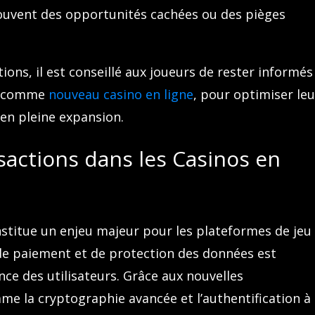
ouvent des opportunités cachées ou des pièges
tions, il est conseillé aux joueurs de rester informés
s, comme
nouveau casino en ligne
, pour optimiser leu
 en pleine expansion.
sactions dans les Casinos en
nstitue un enjeu majeur pour les plateformes de jeu
e paiement et de protection des données est
nce des utilisateurs. Grâce aux nouvelles
me la cryptographie avancée et l’authentification à