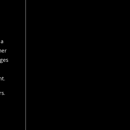
 a
ner
ages
nt.
rs.
s