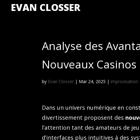
EVAN CLOSSER
Analyse des Avanta
Nouveaux Casinos e
by
Evan Closser
|
Mar 24, 2025
|
improvisation
Dans un univers numérique en const
divertissement proposent des
nouve
l’attention tant des amateurs de jeu
d’interfaces plus intuitives à des 