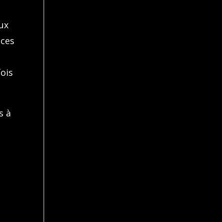
aux
nces
fois
s à