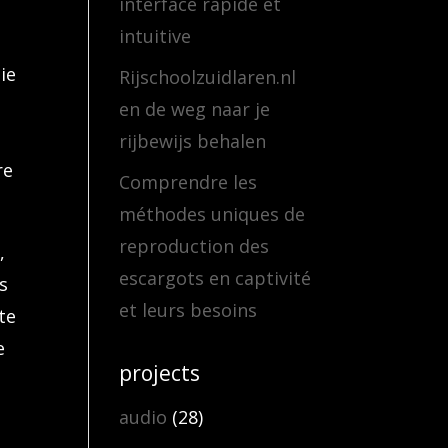
interface rapide et
intuitive
ie
Rijschoolzuidlaren.nl
u
en de weg naar je
rijbewijs behalen
re
Comprendre les
méthodes uniques de
reproduction des
,
escargots en captivité
s
et leurs besoins
te
e
projects
audio
(28)